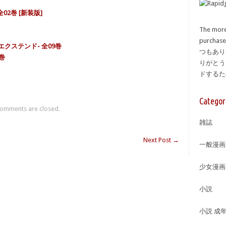
02巻 [新装版]
The more
purcha
キ・エクステンド- 全09巻
つもあり
2巻
りがとう
ドする
Categor
omments are closed.
雑誌
Next Post
→
一般漫画
少女漫画
小説
小説 成