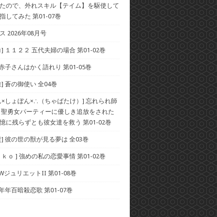
たので、外れスキル【テイム】を駆使して
してみた 第01-07巻
 2026年08月号
] １１２２ 五代夫婦の場合 第01-02巻
 赤子さんはかく語れり 第01-05巻
] 蒼の御使い 全04巻
ん×しょぼん×∴（ちゃばたけ）] 忘れられ師
 聖勇女パーティーに優しき追放をされた
憶に残らずとも彼女達を救う 第01-02巻
貴] 彼の世の獣が見る夢は 全03巻
ｋｏ ] 強めの私の恋愛事情 第01-02巻
 WジュリエットII 第01-08巻
 年年百暗殺恋歌 第01-07巻