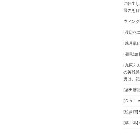
に転生し
最強を目指
ウィングス
[渡辺ペコ
[魅月乱]
[潮見知佳
[丸原え
の英雄譚
男は、記
[藤田麻
[Ｃｈｉｅ
[絵夢羅]
[草川為]