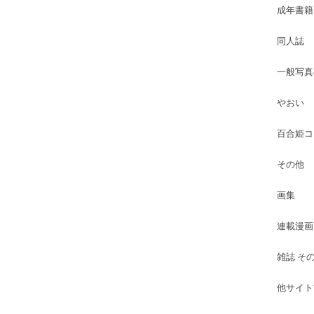
成年書籍
同人誌
一般写真
やおい
百合姫コ
その他
画集
連載漫画
雑誌 そ
他サイト古