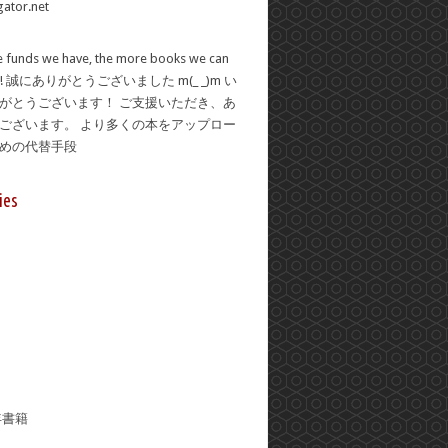
 funds we have, the more books we can
se! 誠にありがとうございました m(_ _)m い
がとうございます！ ご支援いただき、あ
ございます。 より多くの本をアップロー
ための代替手段
ies
年書籍