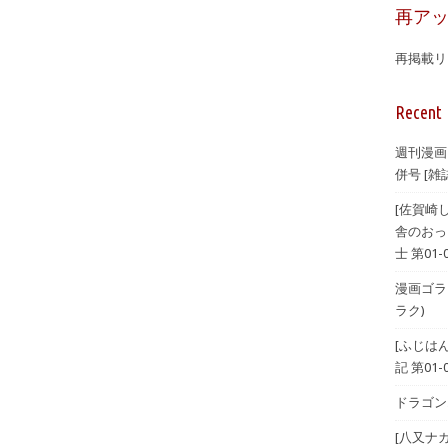
再ア
再掲載リ
Recent 
週刊漫画
併号 [雑誌
[佐賀崎
舎のおっ
士 第01-
漫画ゴラク 
ラク)
[ふじは
記 第01-
ドラゴンエ
[八又ナ