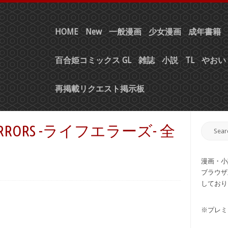
HOME
New
一般漫画
少女漫画
成年書籍
百合姫コミックス GL
雑誌
小説
TL
やおい 
再掲載リクエスト掲示板
ERRORS -ライフエラーズ- 全
漫画・小
ブラウザ
しており
※プレミ