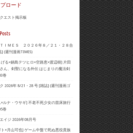
ップロード
クエスト掲示板
Posts
ＴＩＭＥＳ ２０２６年８／２１・２８合
] (週刊漫画TIMES)
しげる×鍋島テツヒロ×空路恵×渡辺樹] 片田
さん、剣聖になる外伝 はじまりの魔法剣
03巻
2026年 8/21・28 号 [雑誌] (週刊漫画ゴ
ん×ルナ・ウサギ] 不老不死少女の苗床旅行
05巻
イジ 2026年08月号
ガト×月山可也] ゲーム中盤で死ぬ悪役貴族