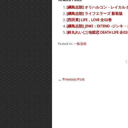
[綱島志朗] オリハルコン・レイカル 全
[綱島志朗] ライフエラーズ 新装版
[西田東] LIFE，LOVE 全02巻
[綱島志朗] JINKI：EXTEND -ジン
[鈴丸れいじ] 地獄恋 DEATH LIFE 全0
Posted in:
一般漫画
C
←
Previous Post