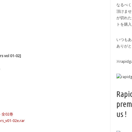
なるべく
頂けませ
が切れた
トを購入
いつもあ
ありがと
 vol 01-02]
※rapi
-
Rapi
prem
us !
- 全02巻
ors_v01-02e.rar