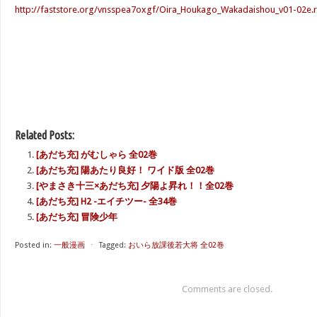
http://faststore.org/vnsspea7oxgf/Oira_Houkago_Wakadaishou_v01-02e.r
Related Posts:
[あだち充] がむしゃら 全02巻
[あだち充] 陽あたり良好！ ワイド版 全02巻
[やまさき十三×あだち充] 夕陽よ昇れ！！全02巻
[あだち充] H2 -エイチツー- 全34巻
[あだち充] 冒険少年
Posted in:
一般漫画
⋅
Tagged:
おいら放課後若大将 全02巻
Comments are closed.