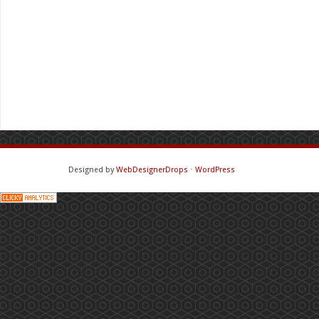
Designed by
WebDesignerDrops
⋅
WordPress