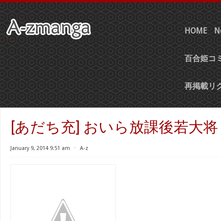
HOME
N
百合姫コミ
再掲載リ
[あだち充] おいら放課後若大将 
January 9, 2014 9:51 am
⋅
A-z