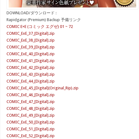
DOWNLOAD/ダウンロード :
Rapidgator (Premium) Backup 予備リンク
COMIC E×E (コミック エグゼ) 01 ~ 72
COMIC_ExE_37_[Digital].zip
COMIC_ExE_38_[Digital].zip
COMIC_ExE_39_[Digital].zip
COMIC_ExE_40_[Digital].zip
COMIC_ExE_41_[Digital].zip
COMIC_ExE_42_[Digital].zip
COMIC_ExE_43_[Digital].zip
COMIC_ExE_44_[Digital].zip
COMIC_ExE_45_[Digital](Original_Rip).zip
COMIC_ExE_46_[Digital].zip
COMIC_ExE_47_[Digital].zip
COMIC_ExE_48_[Digital].zip
COMIC_ExE_49_[Digital].zip
COMIC_ExE_50_[Digital].zip
COMIC_ExE_51_[Digital].zip
COMIC_ExE_52_[Digital].zip