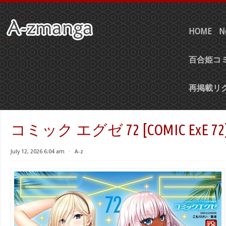
HOME
N
百合姫コミ
再掲載リ
コミック エグゼ 72 [COMIC ExE 72
July 12, 2026 6:04 am
⋅
A-z