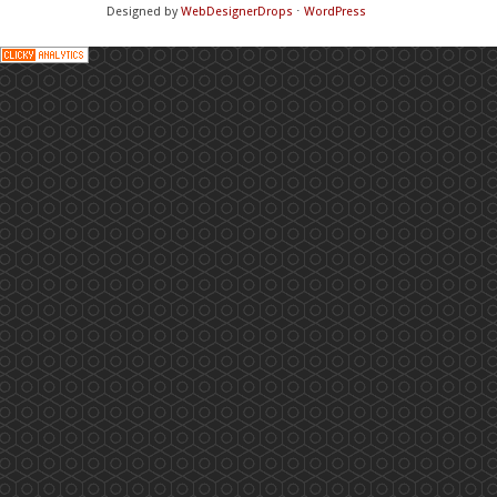
Designed by
WebDesignerDrops
⋅
WordPress