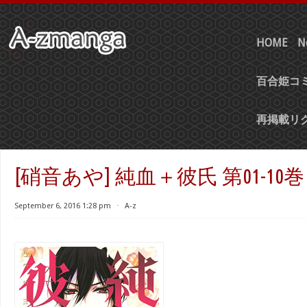
HOME
N
百合姫コミ
再掲載リ
[硝音あや] 純血＋彼氏 第01-10巻
September 6, 2016 1:28 pm
⋅
A-z