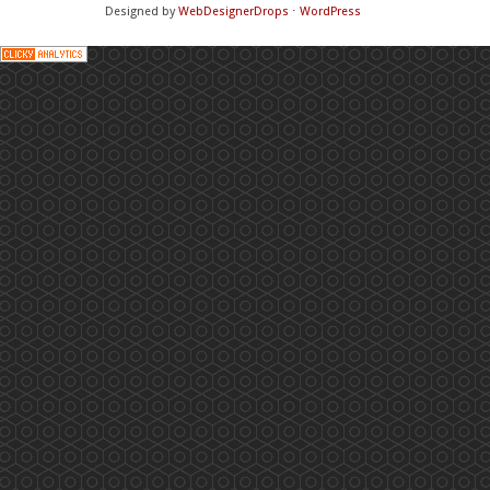
Designed by
WebDesignerDrops
⋅
WordPress