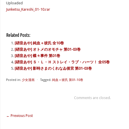
Uploaded
Junketsu_Kareshi_01-10.rar
Related Posts:
[硝音あや] 純血＋彼氏 全10巻
[硝音あや] オトメのオモチャ 第01-03巻
[硝音あや] 蝶々事件 第01巻
[硝音あや] Ｓ・Ｌ・Ｈ ストレイ・ラブ・ハーツ！ 全05巻
[硝音あや] 影時さまのくれなゐ後宮 第01-03巻
Posted in:
少女漫画
⋅
Tagged:
純血＋彼氏 第01-10巻
Comments are closed.
←
Previous Post