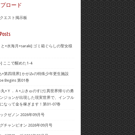
ップロード
クエスト掲示板
Posts
と×水海月×saraki] ゴミ箱ぐらしの聖女様
] ここで醒めた1-4
みあ×第四境界] かがみの特殊少年更生施設
ape Begins 第01巻
コ丸×Ｙ．Ａ×ぷきゅのすけ] 異世界帰りの勇
ンジョンが出現した現実世界で、インフル
になって金を稼ぎます！第01-07巻
クゼノン 2026年09月号
グチャンピオン 2026年09月号