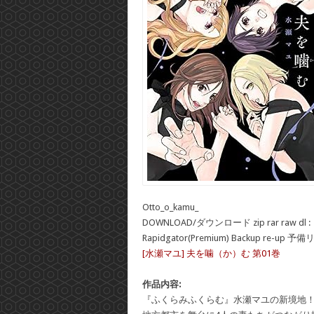
Otto_o_kamu_
DOWNLOAD/ダウンロード zip rar raw dl :
Rapidgator(Premium) Backup re-up 予
[水瀬マユ] 夫を噛（か）む 第01巻
作品内容:
『ふくらみふくらむ』水瀬マユの新境地