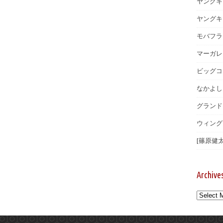
ヤングキ
ヤングキン
モバフラ 
マーガレッ
ビッグコ
なかよし 
グランドジ
ウィングス
[篠原健太
Archive
Archives