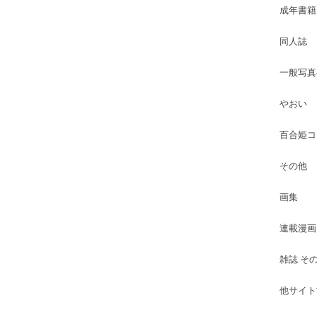
成年書籍
同人誌
一般写真
やおい
百合姫コ
その他
画集
連載漫画
雑誌 そ
他サイト古