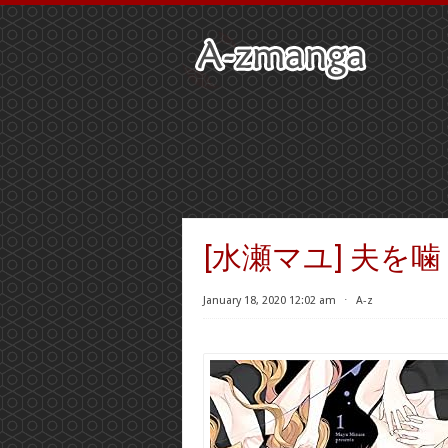
[水瀬マユ] 夫を噛
January 18, 2020 12:02 am
⋅
A-z