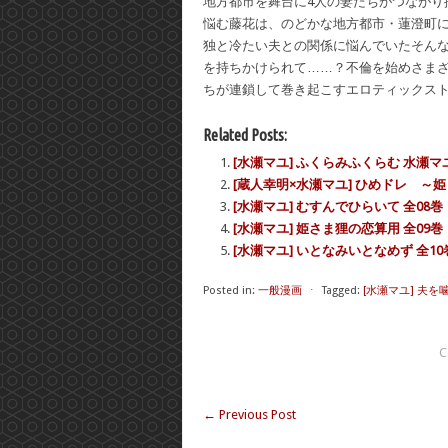
地方都市を舞台に4人の妻たちがつながり
悩む藤花は、のどかな地方都市・蓮澄町
独と冷たい夫との関係に悩んでいたそん
を持ちかけられて……？不倫を始めさまざ
ちが連鎖して巻き起こすエロティックス
Related Posts:
[水瀬マユ] ふくらみふくらむ 水瀬
[蔵人幸明×水瀬マユ] ひめドレ ～姫
[水瀬マユ] むすんでひらいて 全08巻
[水瀬マユ] 姫さま狸の恋算用 全09巻
[水瀬マユ] いとなみいとなめず 全10
Posted in:
一般漫画
⋅
Tagged:
[水瀬マユ] 夫を
C
←
Previous Post