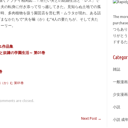
描くアブナイ相関図…！冷たい夫との結婚生活と「レス」で
に夫の転身に付き添って引っ越してきた。見知らぬ土地での孤
な時、多肉植物を扱う園芸店を営む男・ムラタが現れ、ある話
The more
まなかたちで“夫を噛（か）む”4人の妻たちが、そして夫た
purcha
トーリー。
つもあり
りがとう
ドする
マユ作品集
と奴隷の学園生活～ 第01巻
Categor
雑誌
巻
一般漫画
噛（か）む 第01巻
少女漫画
omments are closed.
小説
Next Post
→
小説 成