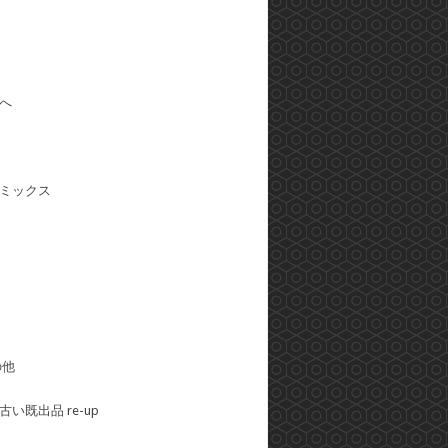
へ
ミックス
の他
い既出品 re-up