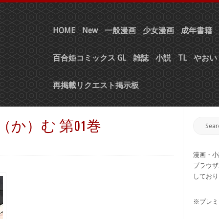
HOME
New
一般漫画
少女漫画
成年書籍
百合姫コミックス GL
雑誌
小説
TL
やおい 
再掲載リクエスト掲示板
（か）む 第01巻
漫画・小
ブラウザ
しており
※プレミ