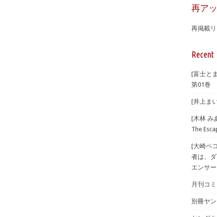
再ア
再掲載リ
Recent 
[富士とま
第01巻
[井上まい
[木林 
The Esc
[大崎ペ
者は、ダ
エンサー
月刊コミッ
別冊ヤン