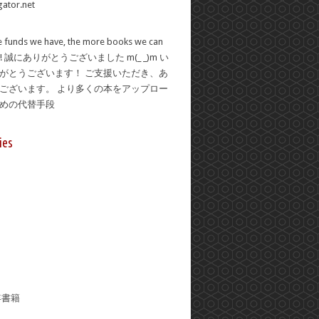
 funds we have, the more books we can
se! 誠にありがとうございました m(_ _)m い
がとうございます！ ご支援いただき、あ
ございます。 より多くの本をアップロー
ための代替手段
ies
年書籍