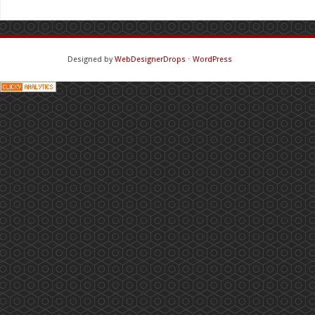
Designed by
WebDesignerDrops
⋅
WordPress