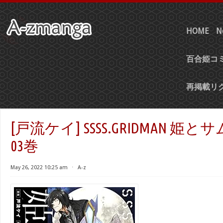
HOME
N
百合姫コミ
再掲載リ
[戸流ケイ] SSSS.GRIDMAN 姫とサ
03巻
May 26, 2022 10:25 am
⋅
A-z