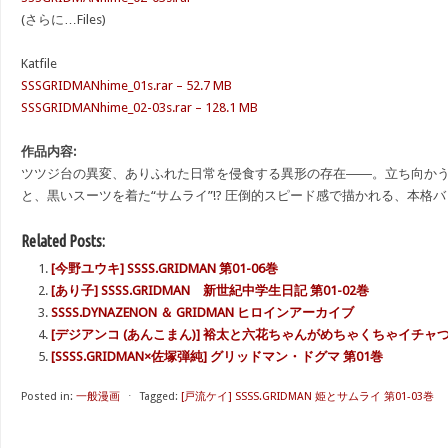
(さらに…Files)
Katfile
SSSGRIDMANhime_01s.rar – 52.7 MB
SSSGRIDMANhime_02-03s.rar – 128.1 MB
作品内容:
ツツジ台の異変、ありふれた日常を侵食する異形の存在――。立ち向か
と、黒いスーツを着た“サムライ”!? 圧倒的スピード感で描かれる、本格
Related Posts:
[今野ユウキ] SSSS.GRIDMAN 第01-06巻
[あり子] SSSS.GRIDMAN 新世紀中学生日記 第01-02巻
SSSS.DYNAZENON ＆ GRIDMAN ヒロインアーカイブ
[デジアンコ (あんこまん)] 裕太と六花ちゃんがめちゃくちゃイチャつく本 (
[SSSS.GRIDMAN×佐塚弾純] グリッドマン・ドグマ 第01巻
Posted in:
一般漫画
⋅
Tagged:
[戸流ケイ] SSSS.GRIDMAN 姫とサムライ 第01-03巻