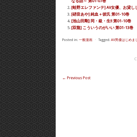
なる話～ 第01-07巻
[蛙野エレファンテ] AV女優、お貸しし
[硝音あや] 純血＋彼氏 第01-10巻
[池山田剛] 同・級・生!! 第01-10巻
[双龍] こういうのがいい 第01-13巻
Posted in:
一般漫画
⋅
Tagged:
AV男優はじめまし
C
←
Previous Post