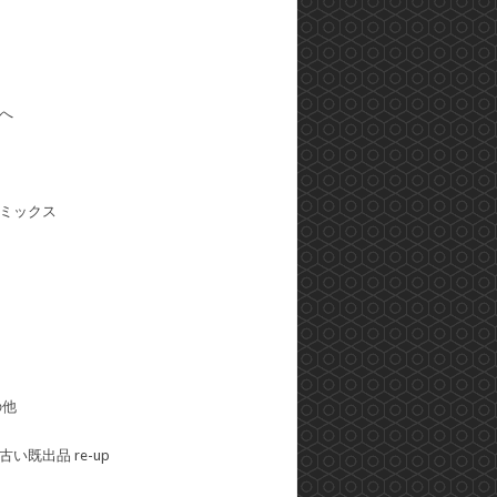
へ
ミックス
の他
い既出品 re-up