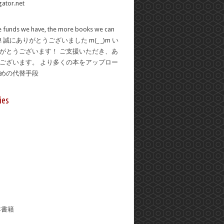
 funds we have, the more books we can
se! 誠にありがとうございました m(_ _)m い
がとうございます！ ご支援いただき、あ
ございます。 より多くの本をアップロー
ための代替手段
ies
年書籍