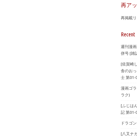
再ア
再掲載リ
Recent 
週刊漫画
併号 [雑誌
[佐賀崎
舎のおっ
士 第01-
漫画ゴラク 
ラク)
[ふじは
記 第01-
ドラゴンエ
[八又ナ