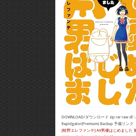
DOWNLOAD/ダウンロード zip rar raw dl : 
Rapidgator(Premium) Backup 予備リンク
[蛙野エレファンテ] AV男優はじめました 第0