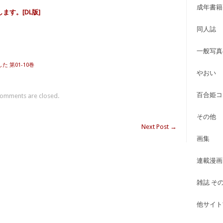
成年書籍
ます。[DL版]
同人誌
一般写真
た 第01-10巻
やおい
百合姫コ
omments are closed.
その他
Next Post
→
画集
連載漫画
雑誌 そ
他サイト古