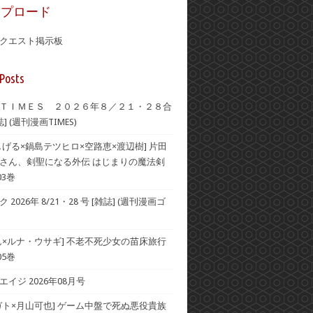
ップロード
クエスト掲示板
Posts
ＴＩＭＥＳ ２０２６年８／２１・２８合
] (週刊漫画TIMES)
しげる×鍋島テツヒロ×空路恵×渡辺樹] 片田
さん、剣聖になる外伝 はじまりの魔法剣
03巻
2026年 8/21・28 号 [雑誌] (週刊漫画ゴ
ん×ルナ・ウサギ] 不老不死少女の苗床旅行
05巻
イジ 2026年08月号
ガト×月山可也] ゲーム中盤で死ぬ悪役貴族