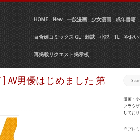
HOME
New
一般漫画
少女漫画
成年書籍
百合姫コミックス GL
雑誌
小説
TL
やおい 
再掲載リクエスト掲示板
] AV男優はじめました 第
漫画・小
ブラウザ
しており
※プレミ