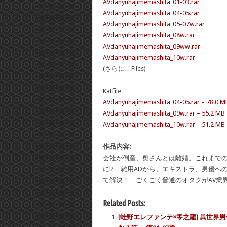
AVdanyuhajimemashita_01-03.rar
AVdanyuhajimemashita_04-05.rar
AVdanyuhajimemashita_05-07w.rar
AVdanyuhajimemashita_08w.rar
AVdanyuhajimemashita_09ww.rar
AVdanyuhajimemashita_10w.rar
(さらに…Files)
Katfile
AVdanyuhajimemashita_04-05.rar – 78.0 M
AVdanyuhajimemashita_09w.rar – 55.2 MB
AVdanyuhajimemashita_10w.rar – 51.2 MB
作品内容:
会社が倒産、奥さんとは離婚。これまでの
に!? 雑用ADから、エキストラ、男優
て解決！ ごくごく普通のオタクがAV業
Related Posts:
[蛙野エレファンテ×零之龍] 異世