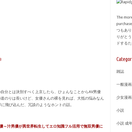
The more
purcha
つもあり
りがとう
ドする
Categor
B
雑誌
一般漫画
自分とは決別すべく上京したら、ひょんなことからAV男優
少女漫画
への道のりは長いけど、女優さんの裸を見れば、大抵の悩みなん
界に飛び込んだ、冗談のようなホントの話。
小説
小説 成
界男優～汁男優が異世界転生してエロ知識フル活用で無双男優に