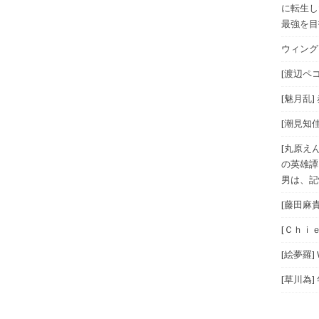
に転生し
最強を目指
ウィングス
[渡辺ペコ
[魅月乱]
[潮見知佳
[丸原え
の英雄譚
男は、記
[藤田麻
[Ｃｈｉｅ
[絵夢羅]
[草川為]