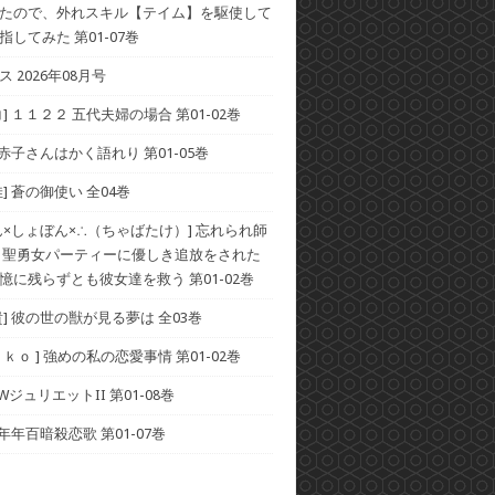
たので、外れスキル【テイム】を駆使して
してみた 第01-07巻
 2026年08月号
] １１２２ 五代夫婦の場合 第01-02巻
 赤子さんはかく語れり 第01-05巻
] 蒼の御使い 全04巻
ん×しょぼん×∴（ちゃばたけ）] 忘れられ師
 聖勇女パーティーに優しき追放をされた
憶に残らずとも彼女達を救う 第01-02巻
貴] 彼の世の獣が見る夢は 全03巻
ｋｏ ] 強めの私の恋愛事情 第01-02巻
 WジュリエットII 第01-08巻
 年年百暗殺恋歌 第01-07巻