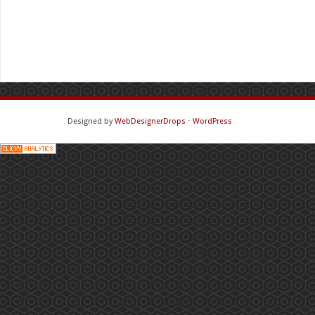
Designed by
WebDesignerDrops
⋅
WordPress