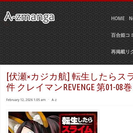
HOME
N
百合姫コミ
再掲載リ
[伏瀬×カジカ航] 転生したら
件 クレイマンREVENGE 第01-08巻
February 12, 2026 1:05 am
⋅
A-z