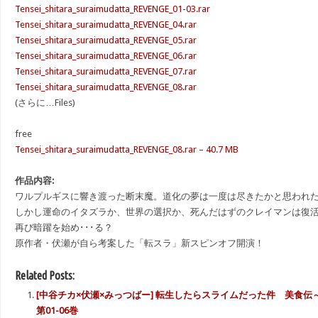
Tensei_shitara_suraimudatta_REVENGE_01-03.rar
Tensei_shitara_suraimudatta_REVENGE_04.rar
Tensei_shitara_suraimudatta_REVENGE_05.rar
Tensei_shitara_suraimudatta_REVENGE_06.rar
Tensei_shitara_suraimudatta_REVENGE_07.rar
Tensei_shitara_suraimudatta_REVENGE_08.rar
(さらに…Files)
free
Tensei_shitara_suraimudatta_REVENGE_08.rar – 40.7 MB
作品内容:
ワルプルギスに響き渡った断末魔。道化の夢は一度は尽きたかと思われ
しかし運命のイタズラか、世界の選択か、死んだはずのクレイマンは復
再び暗躍を始め･･･る？
原作者・伏瀬が自ら考案した「転スラ」新スピンオフ開演！
Related Posts:
[中谷チカ×伏瀬×みっつばー] 転生したらスライムだった件 美食
第01-06巻