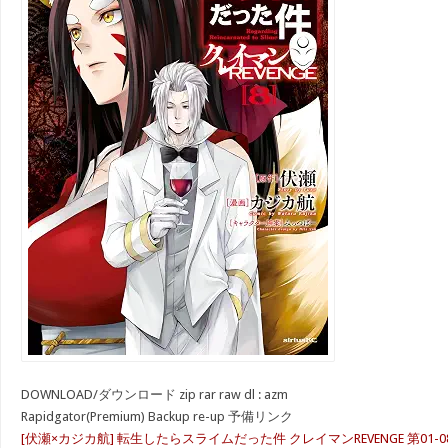
DOWNLOAD/ダウンロード zip rar raw dl : azm
Rapidgator(Premium) Backup re-up 予備リンク
[伏瀬×カジカ航] 転生したらスライムだった件 クレイマンREVENGE 第01-0