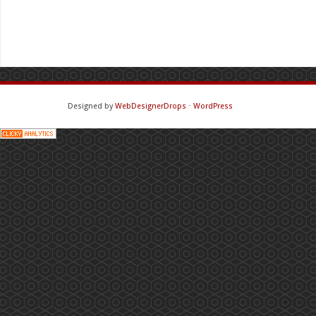
Designed by
WebDesignerDrops
⋅
WordPress