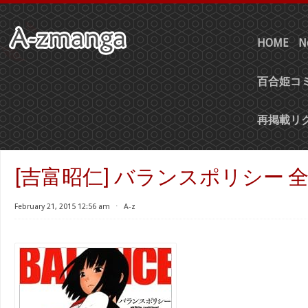
HOME
N
百合姫コミ
再掲載リ
[吉富昭仁] バランスポリシー 全
February 21, 2015 12:56 am
⋅
A-z