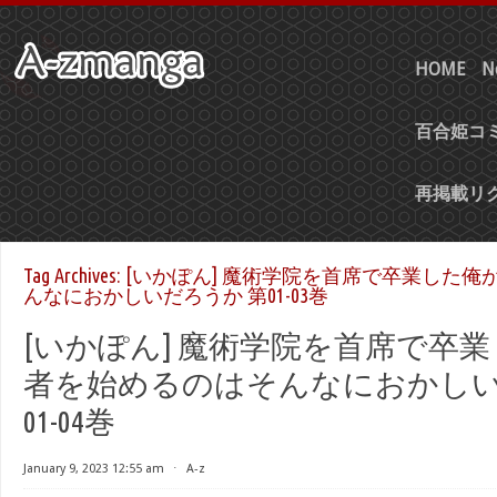
HOME
N
百合姫コミ
再掲載リ
Tag Archives:
[いかぽん] 魔術学院を首席で卒業した俺
んなにおかしいだろうか 第01-03巻
[いかぽん] 魔術学院を首席で卒
者を始めるのはそんなにおかしい
01-04巻
January 9, 2023 12:55 am
⋅
A-z