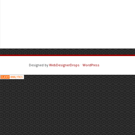
Designed by
WebDesignerDrops
⋅
WordPress