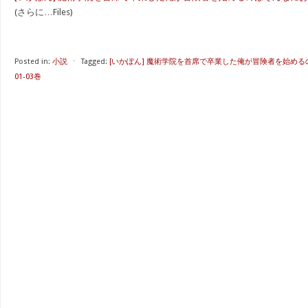
(さらに…Files)
Posted in:
小説
⋅
Tagged:
[いかぽん] 魔術学院を首席で卒業した俺が冒険者を始める
01-03巻