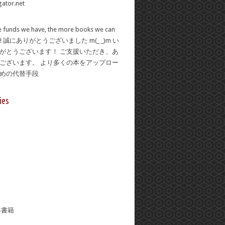
 funds we have, the more books we can
se! 誠にありがとうございました m(_ _)m い
がとうございます！ ご支援いただき、あ
ございます。 より多くの本をアップロー
ための代替手段
ies
年書籍