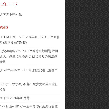
ップロード
クエスト掲示板
Posts
ＴＩＭＥＳ ２０２６年８／２１・２８合
] (週刊漫画TIMES)
しげる×鍋島テツヒロ×空路恵×渡辺樹] 片田
さん、剣聖になる外伝 はじまりの魔法剣
03巻
2026年 8/21・28 号 [雑誌] (週刊漫画ゴ
ん×ルナ・ウサギ] 不老不死少女の苗床旅行
05巻
イジ 2026年08月号
ガト×月山可也] ゲーム中盤で死ぬ悪役貴族