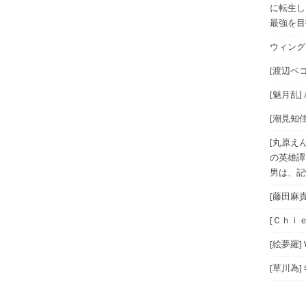
に転生し
最強を目指
ウィングス
[渡辺ペコ
[魅月乱]
[潮見知佳
[丸原え
の英雄譚
男は、記
[藤田麻
[Ｃｈｉｅ
[絵夢羅]
[草川為]