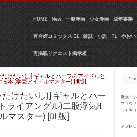
HOME
New
一般漫画
少女漫画
成年書籍
百合姫コミックス GL
雑誌
小説
TL
やおい 
再掲載リクエスト掲示板
しいたけたいし)] ギャルとハーフのアイドルと
本 (学園アイドルマスター) [dl版]
いたけたいし)] ギャルとハー
漫画・小
トライアングル)二股浮気H
ブラウザ
しており
マスター) [DL版]
※プレミ