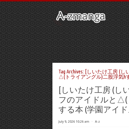
Tag Archives:
[しいたけ工房 (
△(トライアングル)二股浮気hする
[しいたけ工房 (し
フのアイドルと△(
する本 (学園アイドル
July 9, 2026 10:26 am
⋅
A-z