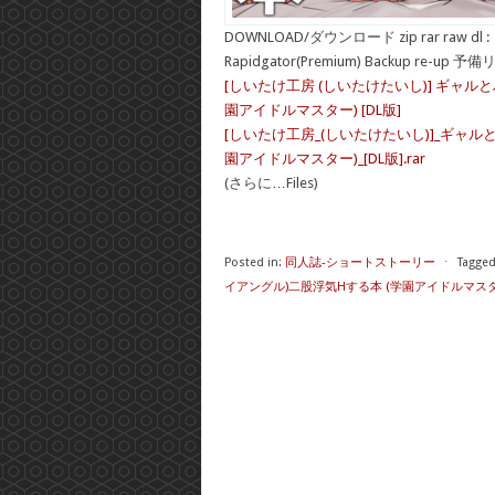
DOWNLOAD/ダウンロード zip rar raw dl :
Rapidgator(Premium) Backup re-up 予
[しいたけ工房 (しいたけたいし)] ギャ
園アイドルマスター) [DL版]
[しいたけ工房_(しいたけたいし)]_ギャ
園アイドルマスター)_[DL版].rar
(さらに…Files)
Posted in:
同人誌-ショートストーリー
⋅
Tagged
イアングル)二股浮気Hする本 (学園アイドルマスター)