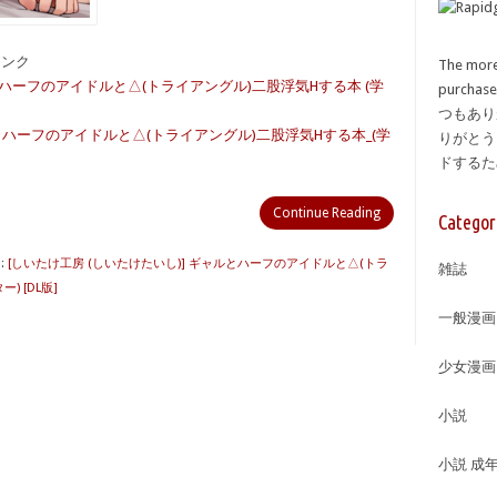
備リンク
The more
ルとハーフのアイドルと△(トライアングル)二股浮気Hする本 (学
purcha
つもあり
ルとハーフのアイドルと△(トライアングル)二股浮気Hする本_(学
りがとう
ドする
Continue Reading
Categor
:
[しいたけ工房 (しいたけたいし)] ギャルとハーフのアイドルと△(トラ
雑誌
 [DL版]
一般漫画
少女漫画
小説
小説 成