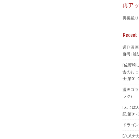
再ア
再掲載リ
Recent 
週刊漫画
併号 [雑誌
[佐賀崎
舎のおっ
士 第01-
漫画ゴラク 
ラク)
[ふじは
記 第01-
ドラゴンエ
[八又ナ