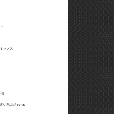
へ
ミックス
の他
い既出品 re-up