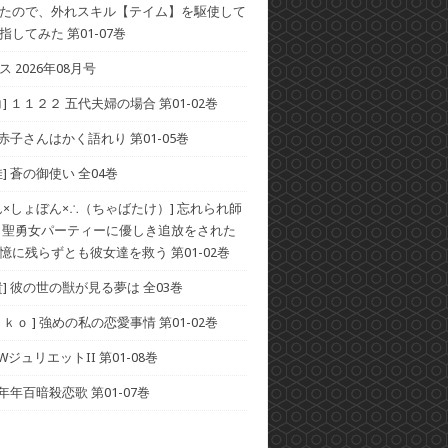
たので、外れスキル【テイム】を駆使して
してみた 第01-07巻
 2026年08月号
] １１２２ 五代夫婦の場合 第01-02巻
 赤子さんはかく語れり 第01-05巻
] 蒼の御使い 全04巻
ん×しょぼん×∴（ちゃばたけ）] 忘れられ師
 聖勇女パーティーに優しき追放をされた
憶に残らずとも彼女達を救う 第01-02巻
貴] 彼の世の獣が見る夢は 全03巻
ｋｏ ] 強めの私の恋愛事情 第01-02巻
 WジュリエットII 第01-08巻
 年年百暗殺恋歌 第01-07巻