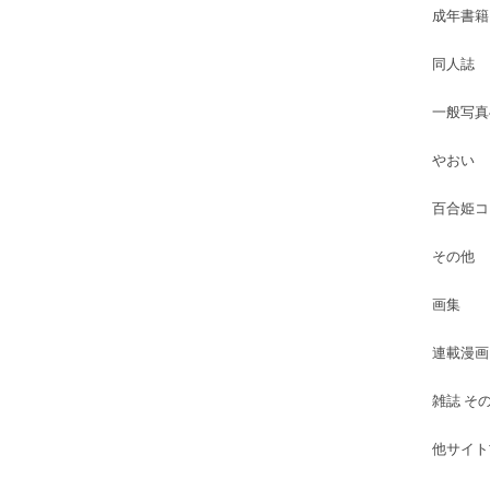
成年書籍
同人誌
一般写真
やおい
百合姫コ
その他
画集
連載漫画
雑誌 そ
他サイト古