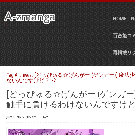
HOME
N
百合姫コミ
再掲載リ
Tag Archives:
[どっぴゅる☆げんがー (ゲンガー)] 魔
ないんですけど？1-2
[どっぴゅる☆げんがー (ゲンガー)
触手に負けるわけないんですけど？1
July 8, 2026 6:05 am
⋅
A-z