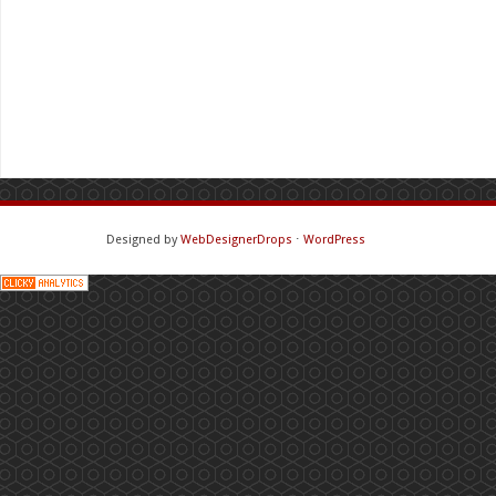
Designed by
WebDesignerDrops
⋅
WordPress