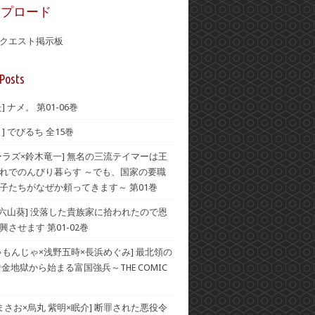
ップロード
クエスト掲示板
Posts
] ナメ。 第01-06巻
] でびるち 全15巻
ーラズ×鈴木竜一] 無名の三流テイマーは王
れでのんびり暮らす ～でも、国家の要職
子たちがなぜか頼ってきます～ 第01巻
×六山葵] 没落した貴族家に拾われたので恩
させます 第01-02巻
ゃもんじゃ×浅野五時×長浜めぐみ] 最北領の
借金地獄から始まる富国強兵～THE COMIC
 まさお×烏丸 紫明×眠介] 断罪された悪役令