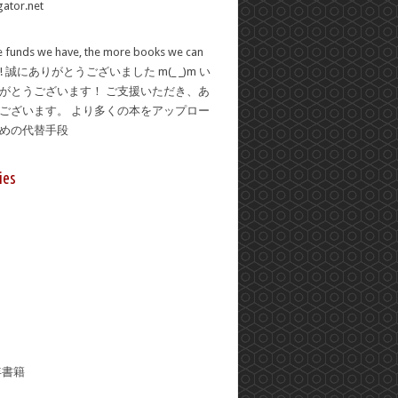
 funds we have, the more books we can
se! 誠にありがとうございました m(_ _)m い
がとうございます！ ご支援いただき、あ
ございます。 より多くの本をアップロー
ための代替手段
ies
年書籍