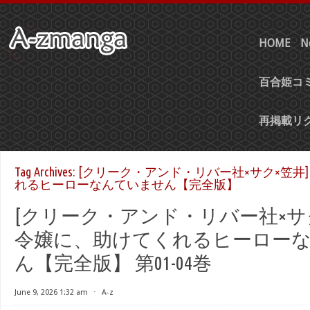
HOME
N
百合姫コミ
再掲載リ
Tag Archives:
[クリーク・アンド・リバー社×サク×笠井
れるヒーローなんていません【完全版】
[クリーク・アンド・リバー社×サク
令嬢に、助けてくれるヒーロー
ん【完全版】 第01-04巻
June 9, 2026 1:32 am
⋅
A-z