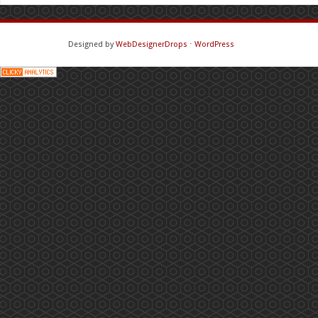
Designed by
WebDesignerDrops
⋅
WordPress