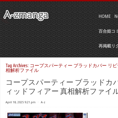
HOME
N
百合姫コミ
再掲載リ
Tag Archives:
コープスパーティー ブラッドカバー リピ
相解析ファイル
コープスパーティー ブラッドカバ
ィッドフィアー 真相解析ファイ
April 18, 2025 9:21 pm
⋅
A-z