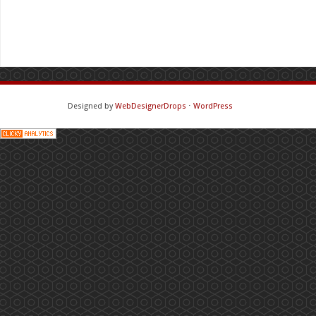
Designed by
WebDesignerDrops
⋅
WordPress