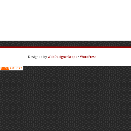
Designed by
WebDesignerDrops
⋅
WordPress