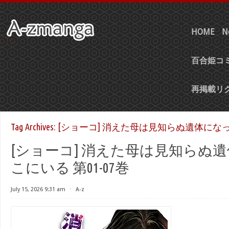
HOME
N
百合姫コミ
再掲載リ
Tag Archives:
[ショーコ] 消えた母は見知らぬ遺体になっ
[ショーコ] 消えた母は見知らぬ
こにいる 第01-07巻
July 15, 2026 9:31 am
⋅
A-z