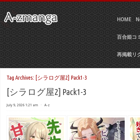
HOME
N
百合姫コミ
再掲載リ
Tag Archives:
[シラログ屋2] Pack1-3
[シラログ屋2] Pack1-3
July 9, 2026 1:21 am
⋅
A-z