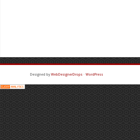
Designed by
WebDesignerDrops
⋅
WordPress