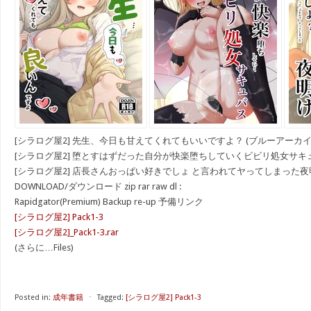
[シラログ屋2] 先生、今日も甘えてくれてもいいですよ？ (ブルーアーカイ
[シラログ屋2] 堕とすはずだった自分が快楽堕ちしていくビビリ処女サキ
[シラログ屋2] 店長さんおっぱい好きでしょ と言われてヤってしまった夜明け
DOWNLOAD/ダウンロード zip rar raw dl :
Rapidgator(Premium) Backup re-up 予備リンク
[シラログ屋2] Pack1-3
[シラログ屋2]_Pack1-3.rar
(さらに…Files)
Posted in:
成年書籍
⋅
Tagged:
[シラログ屋2] Pack1-3