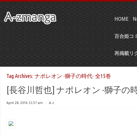
HOME
N
百合姫コミ
再掲載リ
Tag Archives:
ナポレオン -獅子の時代- 全15巻
[長谷川哲也] ナポレオン -獅子の時代
April 28, 2016 12:37 am
⋅
A-z