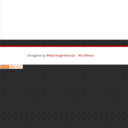
Designed by
WebDesignerDrops
⋅
WordPress