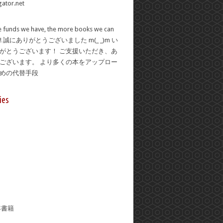
 funds we have, the more books we can
se! 誠にありがとうございました m(_ _)m い
がとうございます！ ご支援いただき、あ
ございます。 より多くの本をアップロー
ための代替手段
ies
年書籍