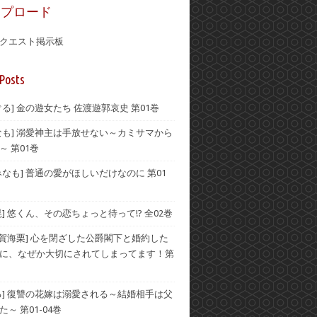
ップロード
クエスト掲示板
Posts
ぐる] 金の遊女たち 佐渡遊郭哀史 第01巻
なも] 溺愛神主は手放せない～カミサマから
～ 第01巻
みなも] 普通の愛がほしいだけなのに 第01
晃] 悠くん、その恋ちょっと待って!? 全02巻
伊賀海栗] 心を閉ざした公爵閣下と婚約した
に、なぜか大切にされてしまってます！第
る] 復讐の花嫁は溺愛される～結婚相手は父
～ 第01-04巻