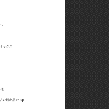
へ
ミックス
の他
い既出品 re-up