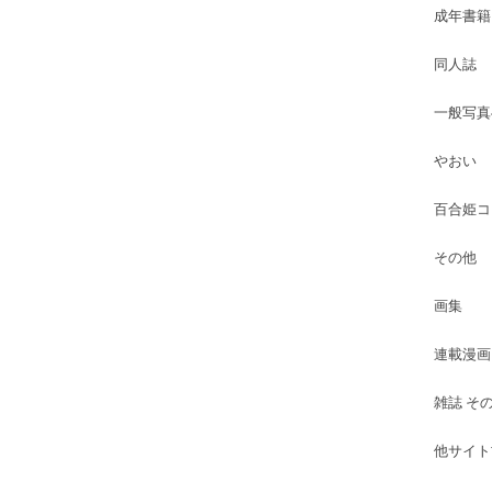
成年書籍
同人誌
一般写真
やおい
百合姫コ
その他
画集
連載漫画
雑誌 そ
他サイト古