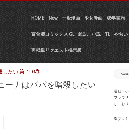
HOME
New
一般漫画
少女漫画
成年書籍
百合姫コミックス GL
雑誌
小説
TL
やおい 
再掲載リクエスト掲示板
たい 第01-03巻
] ニーナはパパを暗殺したい
漫画・小
ブラウザ
しており
※プレミ