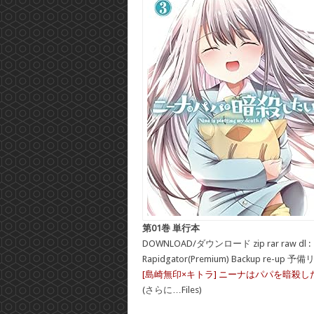
第01巻 単行本
DOWNLOAD/ダウンロード zip rar raw dl :
Rapidgator(Premium) Backup re-up 予
[島崎無印×キトラ] ニーナはパパを暗殺したい
(さらに…Files)