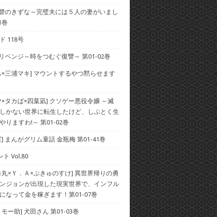
 復讐のきずな～完璧夫には５人の妻がいまし
1巻
 118号
 リベンジ～時をつむぐ復讐～ 第01-02巻
ち×三浦マキ] マウントするやつ黙らせます
ヤ×タカば×四葉凪] クソゲー悪役令嬢 ～滅
しかない世界に転生したけど、しぶとく生
りますわ!～ 第01-02巻
] まんがグリム童話 金瓶梅 第01-41巻
ト Vol.80
コ丸×Ｙ．Ａ×ぷきゅのすけ] 異世界帰りの勇
ンジョンが出現した現実世界で、インフル
になって金を稼ぎます！第01-07巻
モー助] 犬田さん 第01-03巻