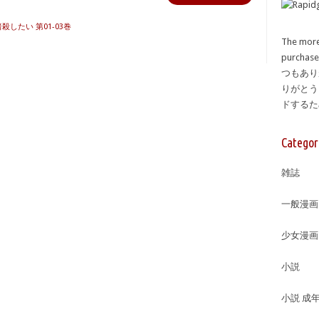
したい 第01-03巻
The more
purcha
つもあり
りがとう
ドする
Categor
雑誌
一般漫画
少女漫画
小説
小説 成