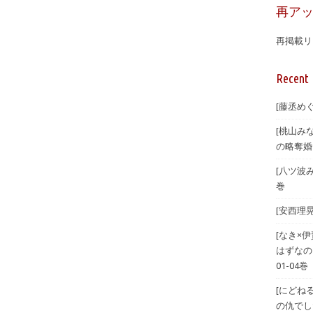
再ア
再掲載リ
Recent 
[藤丞め
[桃山み
の略奪婚
[八ツ波
巻
[安西理
[なき×
はずなの
01-04巻
[にどね
の仇でした