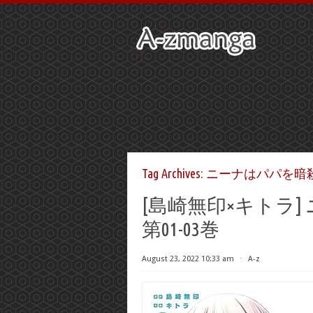
Tag Archives:
ニーナはパパを暗殺し
[島崎無印×キトラ
第01-03巻
August 23, 2022 10:33 am
⋅
A-z