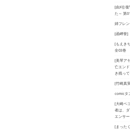
[由刈]
た～ 第0
姉フレンド
[函岬誉]
[もえき
全03巻
[美琴ア
亡エンド
き残ってや
[竹崎真実
comicタン
[大崎ペ
者は、ダ
エンサー
[まったく