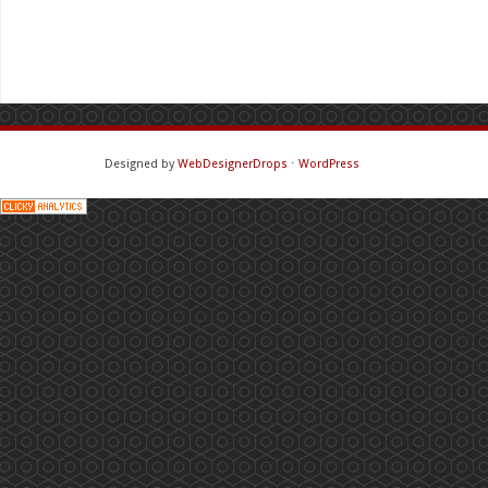
Designed by
WebDesignerDrops
⋅
WordPress