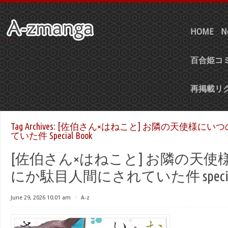
HOME
N
百合姫コミ
再掲載リ
Tag Archives:
[佐伯さん×はねこと] お隣の天使様にい
ていた件 Special Book
[佐伯さん×はねこと] お隣の天
にか駄目人間にされていた件 special 
June 29, 2026 10:01 am
⋅
A-z