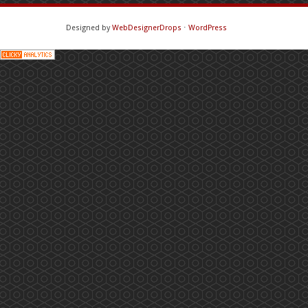
Designed by
WebDesignerDrops
⋅
WordPress