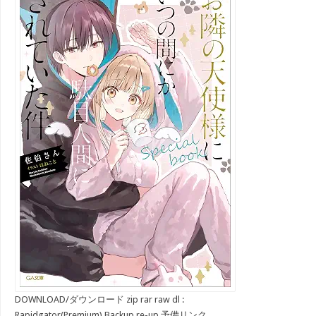
DOWNLOAD/ダウンロード zip rar raw dl :
Rapidgator(Premium) Backup re-up 予備リンク