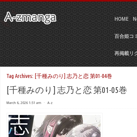
HOME
N
百合姫コミ
再掲載リ
Tag Archives:
[千種みのり] 志乃と恋 第01-04巻
[千種みのり] 志乃と恋 第01-05巻
March 6, 2026 1:51 am
⋅
A-z