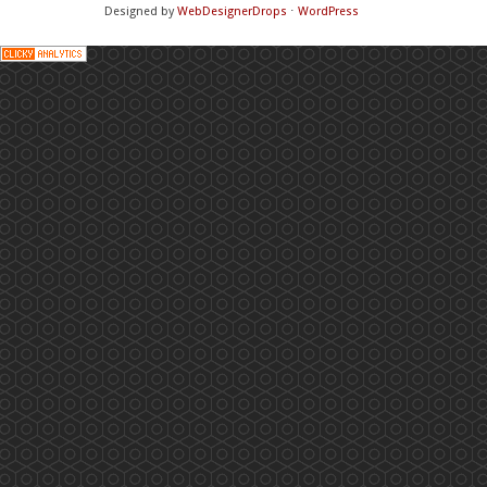
Designed by
WebDesignerDrops
⋅
WordPress