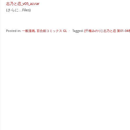
志乃と恋_v05_az.rar
(さらに…Files)
Posted in:
一般漫画
,
百合姫コミックス GL
⋅
Tagged:
[千種みのり] 志乃と恋 第01-04