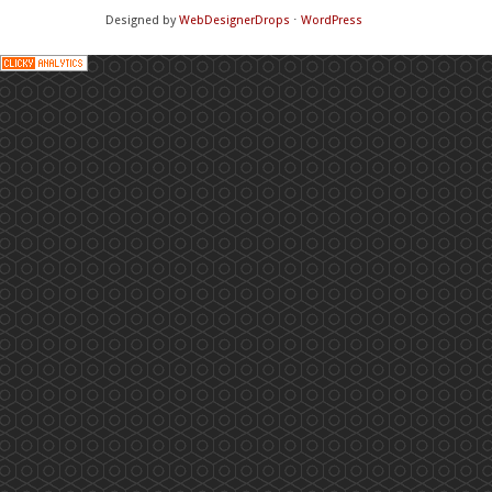
Designed by
WebDesignerDrops
⋅
WordPress