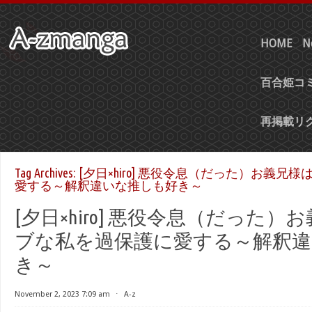
HOME
N
百合姫コミ
再掲載リ
Tag Archives:
[夕日×hiro] 悪役令息（だった）お義兄
愛する～解釈違いな推しも好き～
[夕日×hiro] 悪役令息（だった
ブな私を過保護に愛する～解釈
き～
November 2, 2023 7:09 am
⋅
A-z