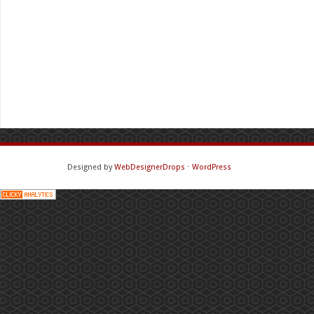
Designed by
WebDesignerDrops
⋅
WordPress