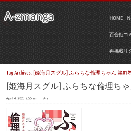
HOME
N
百合姫コミ
再掲載リ
Tag Archives:
[姫海月スグル] ふらちな倫理ちゃん 第01
[姫海月スグル] ふらちな倫理ちゃん 
April 4, 2023 9:55 am
⋅
A-z