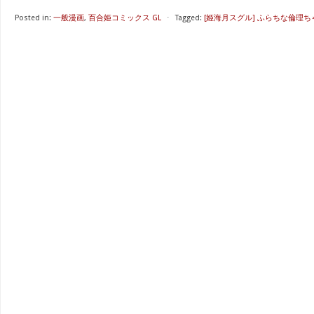
Posted in:
一般漫画
,
百合姫コミックス GL
⋅
Tagged:
[姫海月スグル] ふらちな倫理ちゃ