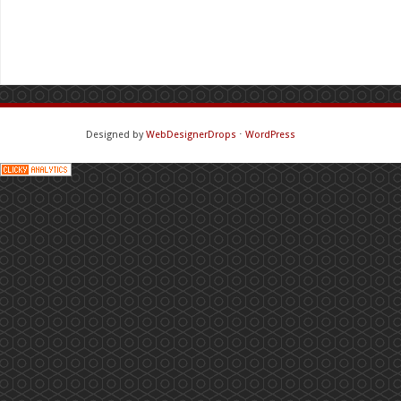
Designed by
WebDesignerDrops
⋅
WordPress