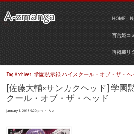
HOME
N
百合姫コミ
再掲載リ
Tag Archives:
学園黙示録 ハイスクール・オブ・ザ・ヘ
[佐藤大輔×サンカクヘッド] 学園
クール・オブ・ザ・ヘッド
January 1, 2016 9:20 pm
⋅
A-z