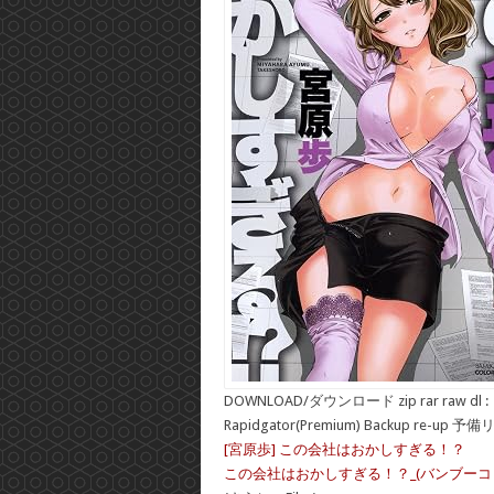
DOWNLOAD/ダウンロード zip rar raw dl :
Rapidgator(Premium) Backup re-up 予
[宮原歩] この会社はおかしすぎる！？
この会社はおかしすぎる！？_(バンブーコミック