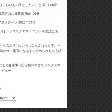
] くらいあの子としたいこと 第01-08巻
] 百花宮のお掃除係 第01-09巻
アフタヌーン 2026年09号
ムイ] ドラゴンクエスト エデンの戦士たち
(おくらほこり)] めいおじこんぷれっくす。～
暴かれて素直になるまで責められちゃう話
(むねしろ)] 家事代行が巨根すぎてシングルマ
レビュー
s