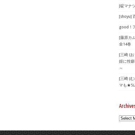
[碇マナツ
[shoyu
good！
[藤原カ
全14巻
[三崎 
姪に性癖
～
[三崎 
マも★5
Archive
Archives