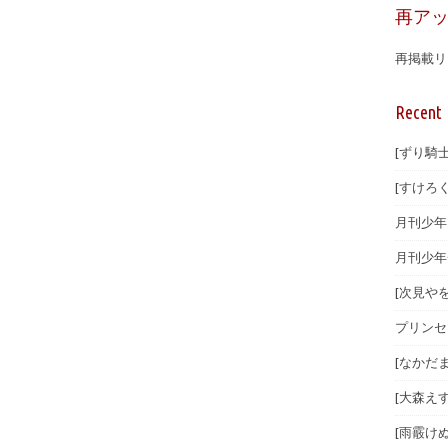
再ア
再掲載リ
Recent 
[ずり騎士
[すけろく
月刊少年マ
月刊少年
[次見やを
プリンセ
[なかだま
[大森えす
[雨霰けぬ