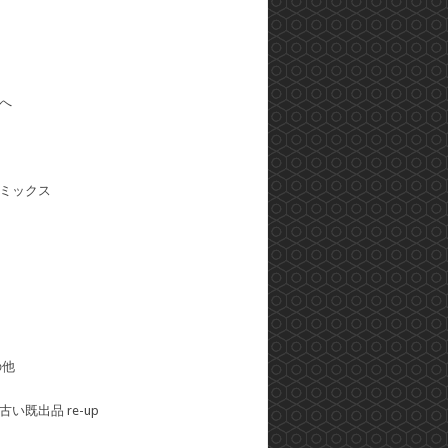
へ
ミックス
の他
い既出品 re-up