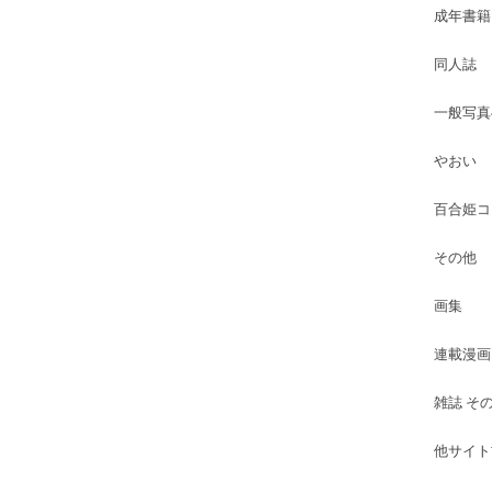
成年書籍
同人誌
一般写真
やおい
百合姫コ
その他
画集
連載漫画
雑誌 そ
他サイト古