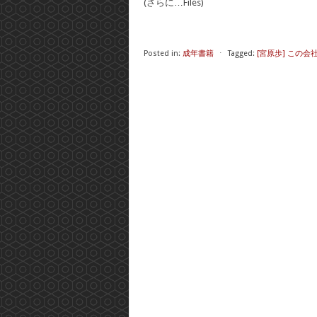
(さらに…Files)
Posted in:
成年書籍
⋅
Tagged:
[宮原歩] この