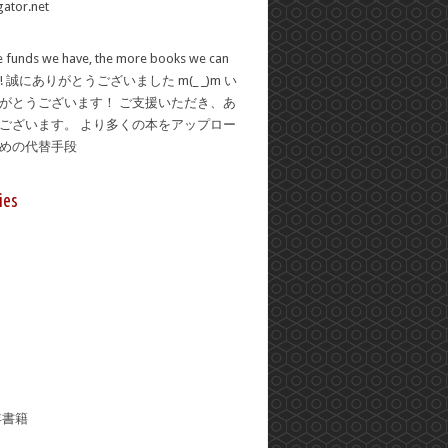
 funds we have, the more books we can
se! 誠にありがとうございました m(_ _)m い
がとうございます！ ご支援いただき、あ
ございます。 より多くの本をアップロー
ための代替手段
ies
年書籍