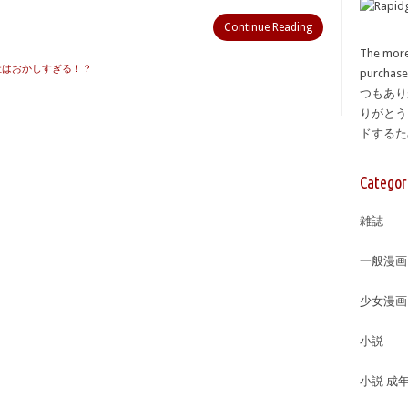
Continue Reading
The more
会社はおかしすぎる！？
purcha
つもあり
りがとう
ドする
Categor
雑誌
一般漫画
少女漫画
小説
小説 成