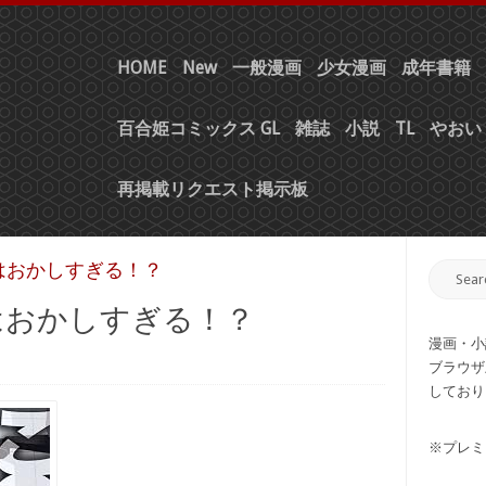
HOME
New
一般漫画
少女漫画
成年書籍
百合姫コミックス GL
雑誌
小説
TL
やおい 
再掲載リクエスト掲示板
社はおかしすぎる！？
社はおかしすぎる！？
漫画・小
ブラウザ
しており
※プレミ