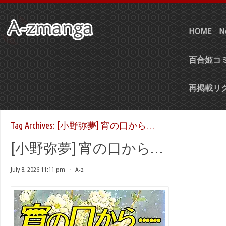
HOME
N
百合姫コミ
再掲載リ
Tag Archives:
[小野弥夢] 宵の口から…
[小野弥夢] 宵の口から…
July 8, 2026 11:11 pm
⋅
A-z