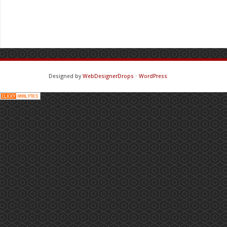
Designed by
WebDesignerDrops
⋅
WordPress