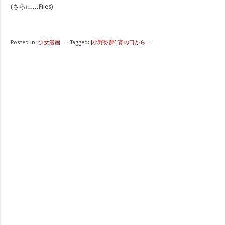
(さらに…Files)
Posted in:
少女漫画
⋅
Tagged:
[小野弥夢] 宵の口から…