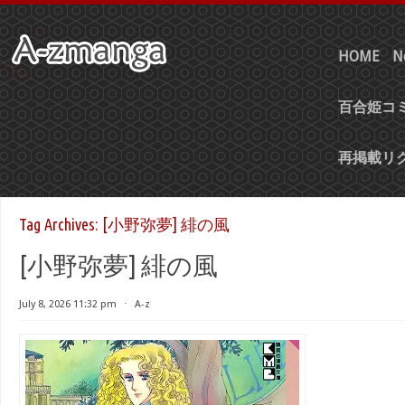
HOME
N
百合姫コミ
再掲載リ
Tag Archives:
[小野弥夢] 緋の風
[小野弥夢] 緋の風
July 8, 2026 11:32 pm
⋅
A-z