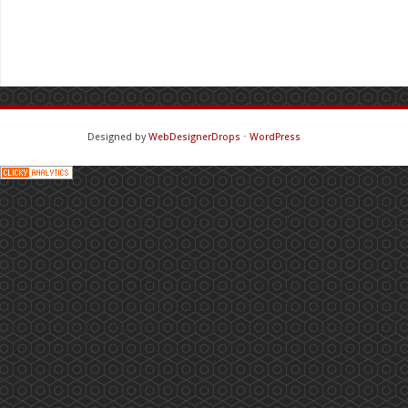
Designed by
WebDesignerDrops
⋅
WordPress