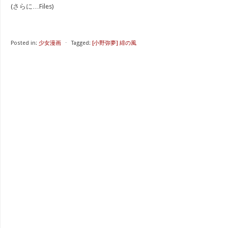
(さらに…Files)
Posted in:
少女漫画
⋅
Tagged:
[小野弥夢] 緋の風