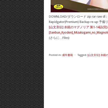
DOWNLOAD/ダウンロード zip rar raw dl :
Rapidgator(Premium) Backup re-up 予
[山文京伝] 水鏡のマグノリア 第1-14話(完)
[Sanbun_Kyoden]_Mizukagami_no_Magnolia
(さらに…Files)
Posted in:
成年書籍
⋅
Tagged:
[山文京伝] 水鏡の