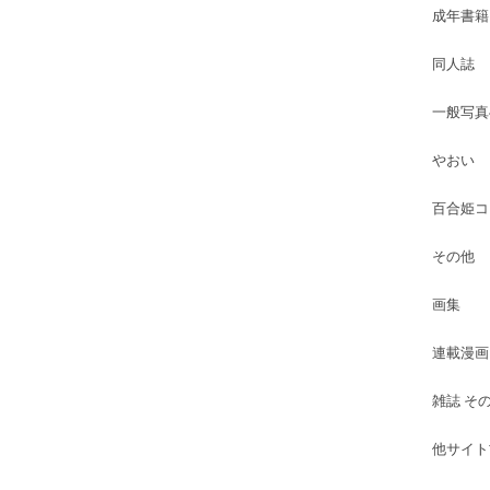
成年書籍
同人誌
一般写真
やおい
百合姫コ
その他
画集
連載漫画
雑誌 そ
他サイト古