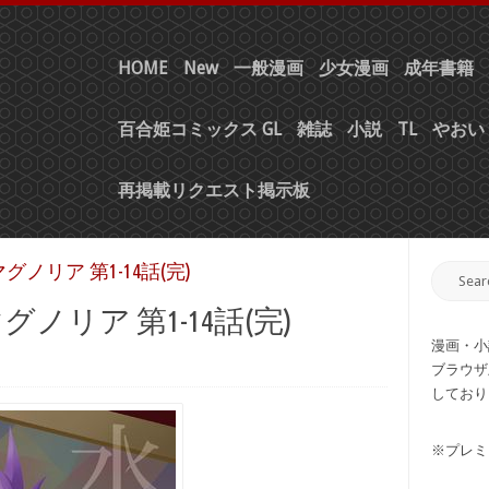
HOME
New
一般漫画
少女漫画
成年書籍
百合姫コミックス GL
雑誌
小説
TL
やおい 
再掲載リクエスト掲示板
グノリア 第1-14話(完)
グノリア 第1-14話(完)
漫画・小
ブラウザ
しており
※プレミ