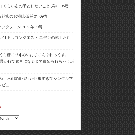
] くらいあの子としたいこと 第01-08巻
] 百花宮のお掃除係 第01-09巻
アフタヌーン 2026年09号
ムイ] ドラゴンクエスト エデンの戦士たち
(おくらほこり)] めいおじこんぷれっくす。～
暴かれて素直になるまで責められちゃう話
(むねしろ)] 家事代行が巨根すぎてシングルマ
レビュー
s