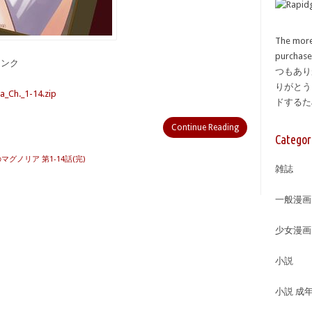
The more
purcha
備リンク
つもあり
りがとう
_Ch._1-14.zip
ドする
Continue Reading
Categor
マグノリア 第1-14話(完)
雑誌
一般漫画
少女漫画
小説
小説 成