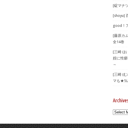
[碇マナツ
[shoyu
good！
[藤原カ
全14巻
[三崎 
姪に性癖
～
[三崎 
マも★5
Archive
Archives