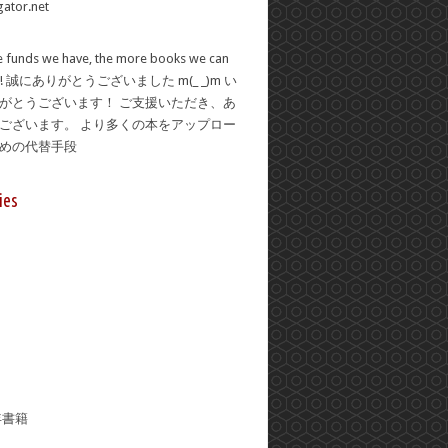
 funds we have, the more books we can
se! 誠にありがとうございました m(_ _)m い
がとうございます！ ご支援いただき、あ
ございます。 より多くの本をアップロー
ための代替手段
ies
年書籍