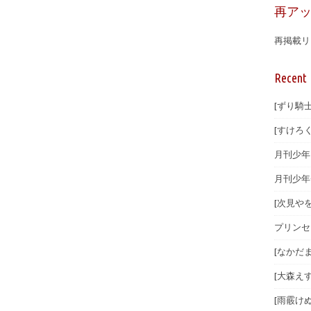
再ア
再掲載リ
Recent 
[ずり騎士
[すけろく
月刊少年マ
月刊少年
[次見やを
プリンセ
[なかだま
[大森えす
[雨霰けぬ