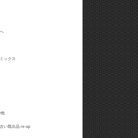
へ
ミックス
の他
い既出品 re-up