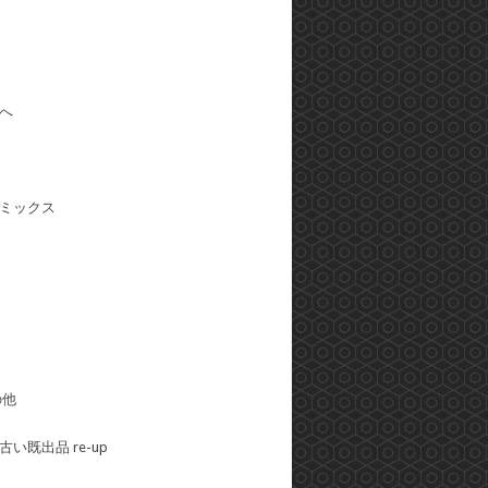
へ
ミックス
の他
い既出品 re-up