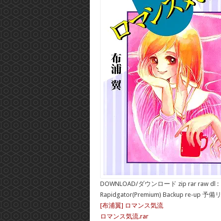
DOWNLOAD/ダウンロード zip rar raw dl :
Rapidgator(Premium) Backup re-up 予
[布浦翼] ロマンス気流
ロマンス気流.rar