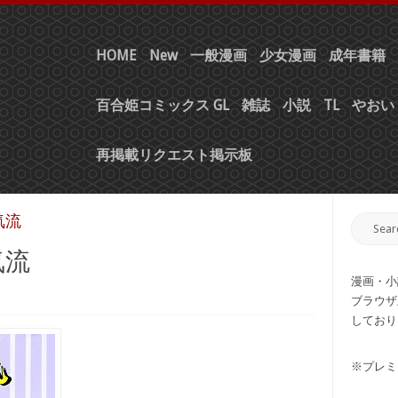
HOME
New
一般漫画
少女漫画
成年書籍
百合姫コミックス GL
雑誌
小説
TL
やおい 
再掲載リクエスト掲示板
気流
気流
漫画・小
ブラウザ
しており
※プレミ