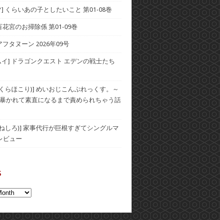
] くらいあの子としたいこと 第01-08巻
] 百花宮のお掃除係 第01-09巻
アフタヌーン 2026年09号
ムイ] ドラゴンクエスト エデンの戦士たち
(おくらほこり)] めいおじこんぷれっくす。～
暴かれて素直になるまで責められちゃう話
(むねしろ)] 家事代行が巨根すぎてシングルマ
レビュー
s