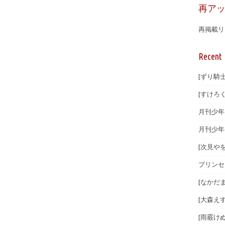
再ア
再掲載リ
Recent 
[ずり騎士
[すけろく
月刊少年マ
月刊少年
[次見やを
プリンセ
[なかだま
[大森えす
[雨霰けぬ