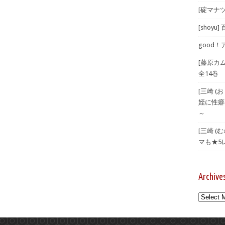
[碇マナツ
[shoyu
good！
[藤原カ
全14巻
[三崎 
姪に性癖
～
[三崎 
マも★5
Archive
Archives