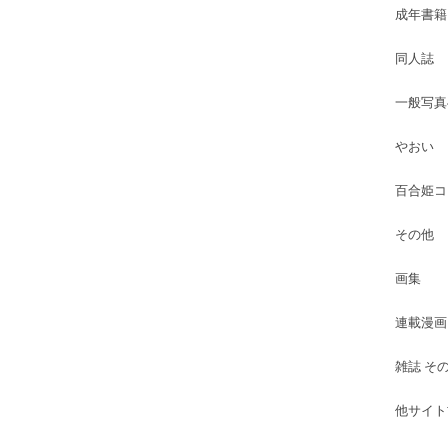
成年書籍
同人誌
一般写真
やおい
百合姫コ
その他
画集
連載漫画
雑誌 そ
他サイト古