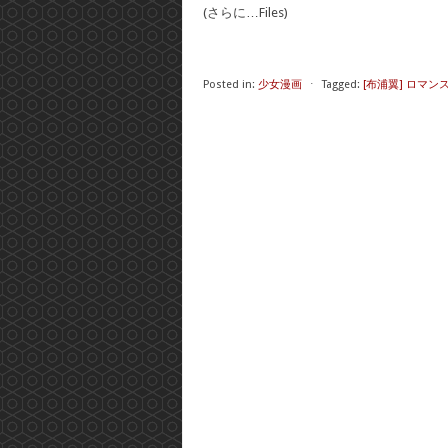
(さらに…Files)
Posted in:
少女漫画
⋅
Tagged:
[布浦翼] ロマン