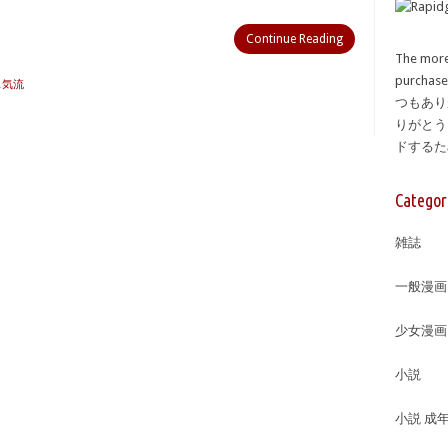
Continue Reading
The more
purcha
ス気流
つもあり
りがとう
ドする
Categor
雑誌
一般漫画
少女漫画
小説
小説 成