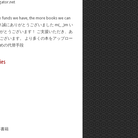
 funds we have, the more books we can
se! 誠にありがとうございました m(_ _)m い
がとうございます！ ご支援いただき、あ
ございます。 より多くの本をアップロー
ための代替手段
ies
年書籍