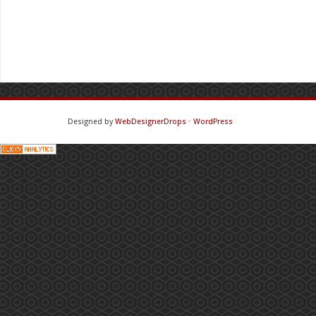
Designed by
WebDesignerDrops
⋅
WordPress