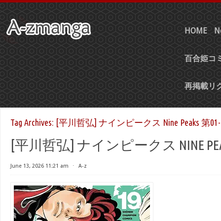
HOME
N
百合姫コミ
再掲載リ
Tag Archives:
[平川哲弘] ナインピークス Nine Peaks 第01-
[平川哲弘] ナインピークス NINE PEAK
June 13, 2026 11:21 am
⋅
A-z