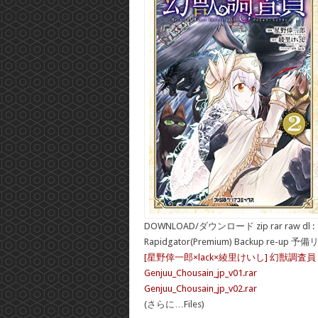
DOWNLOAD/ダウンロード zip rar raw dl :
Rapidgator(Premium) Backup re-up 予
[星野倖一郎×lack×綾里けいし] 幻獣調査員 
Genjuu_Chousain_jp_v01.rar
Genjuu_Chousain_jp_v02.rar
(さらに…Files)