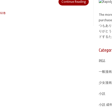
Continue Reading
02巻
The more
purcha
つもあり
りがとう
ドする
Categor
雑誌
一般漫画
少女漫画
小説
小説 成