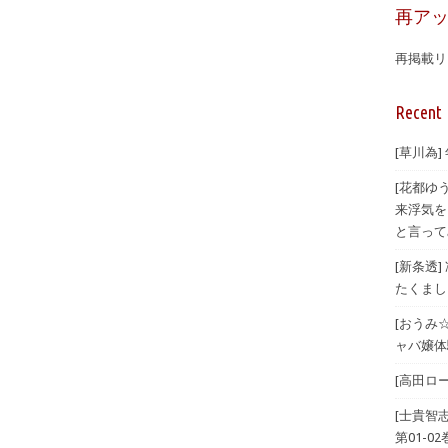
再ア
再掲載リ
Recent 
[草川為]
[花都ゆ
来浮気を
と言ってみ
[新条透
たくまし
[おうみ
ャバ嬢体験
[高田ロー
[士貴智
第01-02