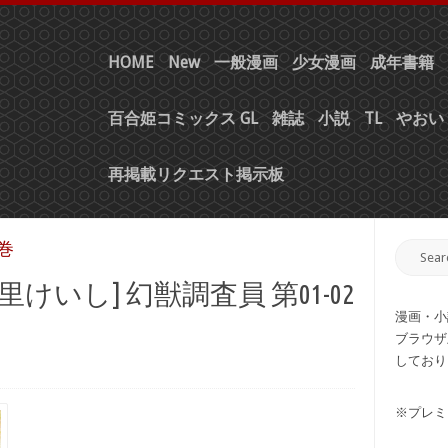
HOME
New
一般漫画
少女漫画
成年書籍
百合姫コミックス GL
雑誌
小説
TL
やおい 
再掲載リクエスト掲示板
2巻
綾里けいし] 幻獣調査員 第01-02
漫画・小
ブラウザ
しており
※プレミ