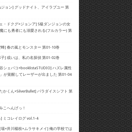
ねジョン] グッドナイト、アイラブユー 第
チェ・ドクグ×ジョンア] S級ダンジョンの女
魔にも勇者にも溺愛される(フルカラー) 第
蜂] 春の嵐とモンスター 第01-10巻
子] 或いは、私の名探偵 第01-02巻
谷シェパコ×booklistaSTUDIO] ハズレ属性
」が覚醒してレーザーが出ました 第01-04
かくん×SilverBullet] パラダイスシフト 第
] みこへんげっ！
 ミコレイログ vol.1-4
現場×井川楊枝×ムラサキメイ] 俺の学校では