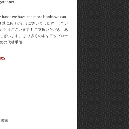
 funds we have, the more books we can
se! 誠にありがとうございました m(_ _)m い
がとうございます！ ご支援いただき、あ
ございます。 より多くの本をアップロー
ための代替手段
ies
年書籍