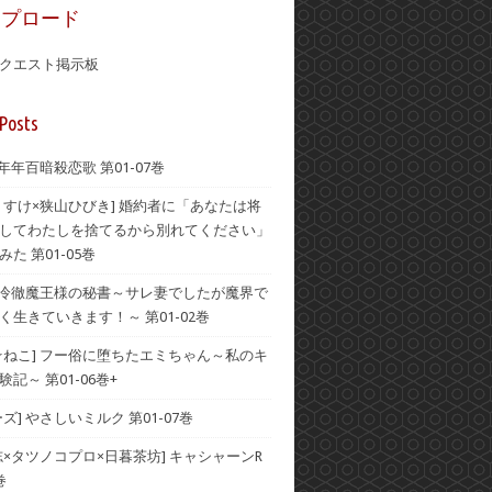
ップロード
クエスト掲示板
Posts
 年年百暗殺恋歌 第01-07巻
うすけ×狭山ひびき] 婚約者に「あなたは将
してわたしを捨てるから別れてください」
た 第01-05巻
] 冷徹魔王様の秘書～サレ妻でしたが魔界で
く生きていきます！～ 第01-02巻
☆ねこ] フー俗に堕ちたエミちゃん～私のキ
記～ 第01-06巻+
ズ] やさしいミルク 第01-07巻
志×タツノコプロ×日暮茶坊] キャシャーンR
巻