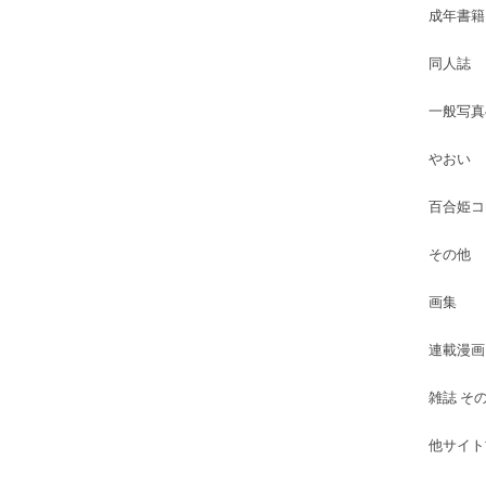
成年書籍
同人誌
一般写真
やおい
百合姫コ
その他
画集
連載漫画
雑誌 そ
他サイト古