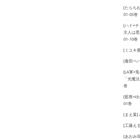
[たらち
01-03巻
[ハド×
主人は悪
01-10巻
[ミユキ蜜
[毒田ペパ
[LA軍×兎
「光魔法
巻
[藍敦×ゆた
01巻
[まえ葉
[工藤える]
[あおみ