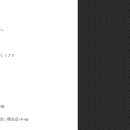
へ
ミックス
の他
い既出品 re-up