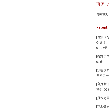
再ア
再掲載リ
Recent 
[百畑うな
令嬢は、
01-05巻
[狩野ア
07巻
[水谷ク
世界ごー
[宮月新
第01-06
[雁木万里
[花沢健吾