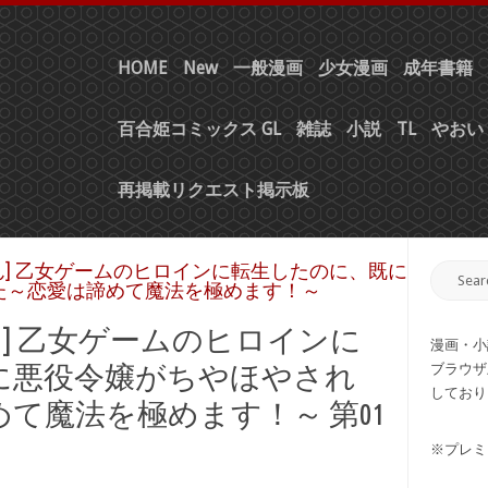
HOME
New
一般漫画
少女漫画
成年書籍
百合姫コミックス GL
雑誌
小説
TL
やおい 
再掲載リクエスト掲示板
ん] 乙女ゲームのヒロインに転生したのに、既に
た～恋愛は諦めて魔法を極めます！～
ん] 乙女ゲームのヒロインに
漫画・小
に悪役令嬢がちやほやされ
ブラウザ
しており
て魔法を極めます！～ 第01
※プレミ