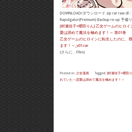
DOWNLOAD/ダウンロード zip rar raw dl :
Rapidgator(Premium) Backup re-up 予
[村瀬佳子×櫻田りん] 乙女ゲームのヒ
愛は諦めて魔法を極めます！～ 第01巻
乙女ゲームのヒロインに転生したのに、
ます！～_v01.rar
(さらに…Files)
Posted in:
少女漫画
⋅
Tagged:
[村瀬佳子×櫻田
れていた～恋愛は諦めて魔法を極めます！～