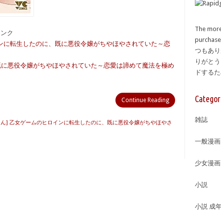
The more
備リンク
purcha
ロインに転生したのに、既に悪役令嬢がちやほやされていた～恋
つもあり
りがとう
既に悪役令嬢がちやほやされていた～恋愛は諦めて魔法を極め
ドする
Categor
Continue Reading
雑誌
りん] 乙女ゲームのヒロインに転生したのに、既に悪役令嬢がちやほやさ
一般漫画
少女漫画
小説
小説 成