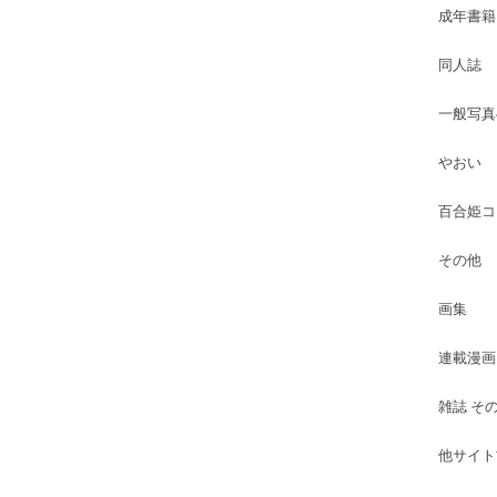
成年書籍
同人誌
一般写真
やおい
百合姫コ
その他
画集
連載漫画
雑誌 そ
他サイト古