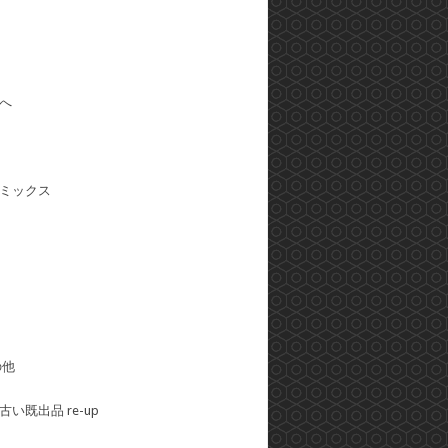
へ
ミックス
の他
い既出品 re-up