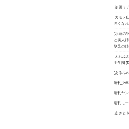
[加藤ミチ
[カモメ
強くなれ
[水蓮の宿
と美人姉
馴染の姉
[ふわふ
由学園 [D
[あるふ
週刊少年チ
週刊ヤング
週刊モーニ
[あきとき