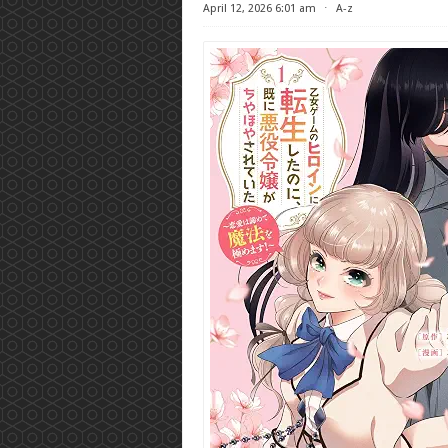
April 12, 2026 6:01 am
⋅
A-z