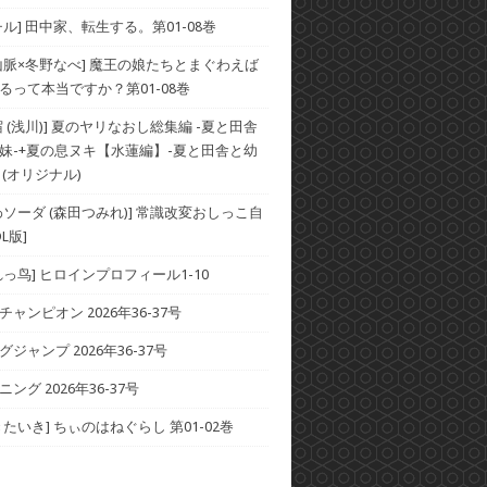
ル] 田中家、転生する。第01-08巻
山脈×冬野なべ] 魔王の娘たちとまぐわえば
るって本当ですか？第01-08巻
 (浅川)] 夏のヤリなおし総集編 -夏と田舎
妹-+夏の息ヌキ【水蓮編】-夏と田舎と幼
 (オリジナル)
わソーダ (森田つみれ)] 常識改変おしっこ自
L版]
れっ鸟] ヒロインプロフィール1-10
ャンピオン 2026年36-37号
ジャンプ 2026年36-37号
ング 2026年36-37号
たいき] ちぃのはねぐらし 第01-02巻