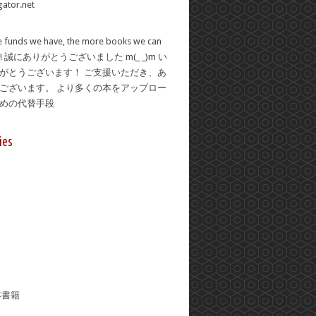
 funds we have, the more books we can
se! 誠にありがとうございました m(_ _)m い
がとうございます！ ご支援いただき、あ
ございます。 より多くの本をアップロー
ための代替手段
ies
年書籍