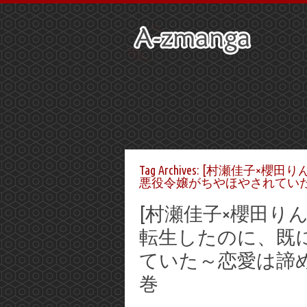
Tag Archives:
[村瀬佳子×櫻田り
悪役令嬢がちやほやされてい
[村瀬佳子×櫻田り
転生したのに、既
ていた～恋愛は諦め
巻