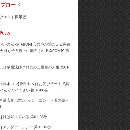
ップロード
クエスト掲示板
Posts
×かのん×SHABON] 心の声が聞こえる悪役
今日も子犬殿下に翻弄される@COMIC 第
ユミ] 草魔法師クロエの二度目の人生 第01-
ロ×高木コン] 転生幼女はお詫びチートで異
いんぐまいうぇい 第01-06巻
×向浦宏和] 虐殺ハッピーエンド～蒼の章～
巻
] 妹は知っている 第01-08巻
] アンダーニンジャ 第01-18巻