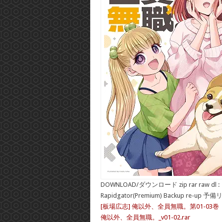
DOWNLOAD/ダウンロード zip rar raw dl :
Rapidgator(Premium) Backup re-up 予
[板場広志] 俺以外、全員無職。第01-03巻
俺以外、全員無職。_v01-02.rar