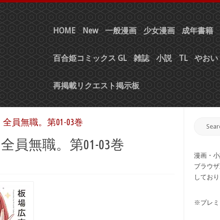
HOME
New
一般漫画
少女漫画
成年書籍
百合姫コミックス GL
雑誌
小説
TL
やおい 
再掲載リクエスト掲示板
、全員無職。第01-03巻
全員無職。第01-03巻
漫画・小
ブラウザ
しており
※プレミ