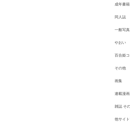
成年書籍
同人誌
一般写真
やおい
百合姫コ
その他
画集
連載漫画
雑誌 そ
他サイト古