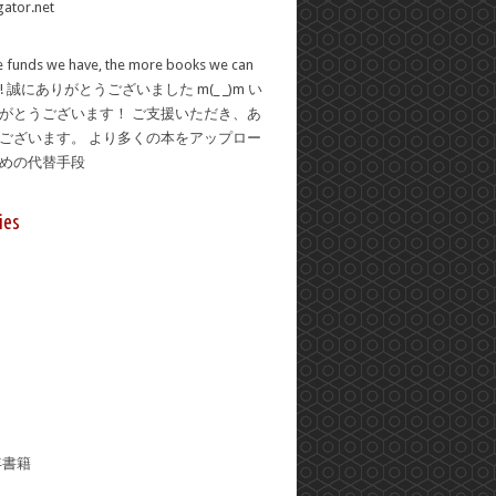
 funds we have, the more books we can
se! 誠にありがとうございました m(_ _)m い
がとうございます！ ご支援いただき、あ
ございます。 より多くの本をアップロー
ための代替手段
ies
年書籍