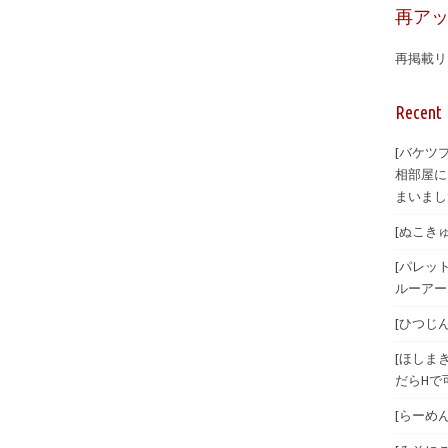
再ア
再掲載リ
Recent 
[バケツ
相部屋に
まいまし
[ぬこきゅう
[パレット
ルーアーカ
[ひつじんト
[ほしまき
だらHで可
[らーめんら