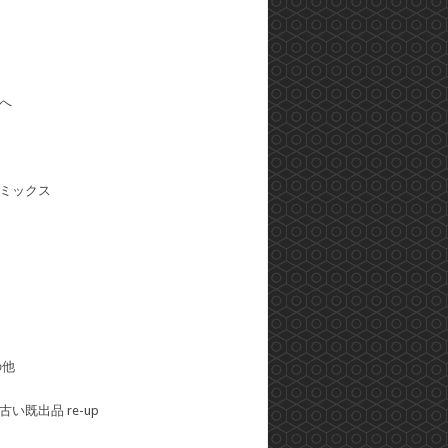
へ
ミックス
の他
い既出品 re-up