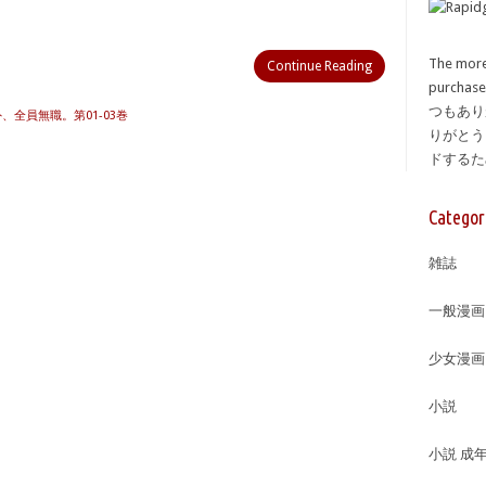
The more
Continue Reading
purcha
つもあり
外、全員無職。第01-03巻
りがとう
ドする
Categor
雑誌
一般漫画
少女漫画
小説
小説 成