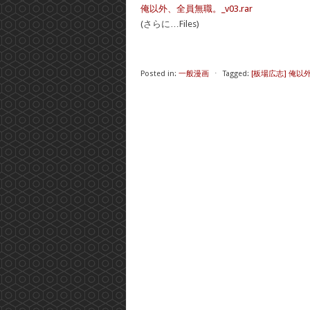
俺以外、全員無職。_v03.rar
(さらに…Files)
Posted in:
一般漫画
⋅
Tagged:
[板場広志] 俺以