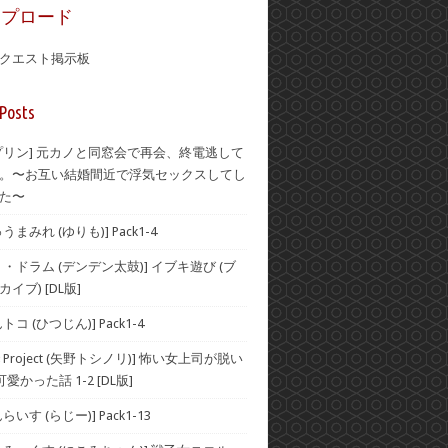
ップロード
クエスト掲示板
Posts
プリン] 元カノと同窓会で再会、終電逃して
。〜お互い結婚間近で浮気セックスしてし
た〜
まみれ (ゆりも)] Pack1-4
・ドラム (デンデン太鼓)] イブキ遊び (ブ
イブ) [DL版]
コ (ひつじん)] Pack1-4
Project (矢野トシノリ)] 怖い女上司が脱い
愛かった話 1-2 [DL版]
いす (らじー)] Pack1-13