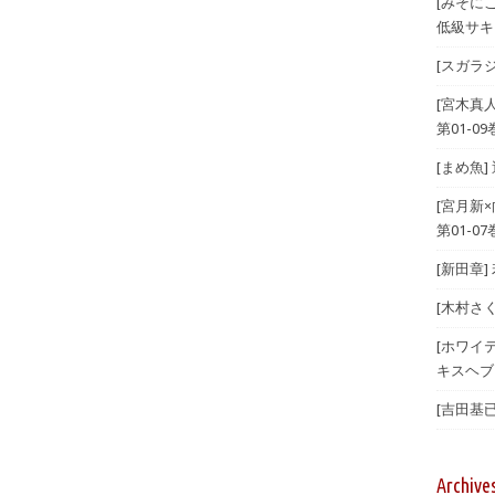
[みそに
低級サキ
[スガラジ
[宮木真
第01-09
[まめ魚]
[宮月新
第01-07
[新田章]
[木村さ
[ホワイテ
キスヘブン
[吉田基已
Archive