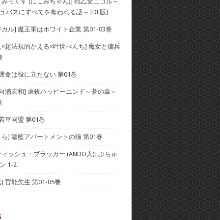
こみっくす (にこみちゃん)] 戦乙女ニコル～
ュバスにすべてを奪われる話～ [DL版]
カル] 魔王軍はホワイト企業 第01-03巻
人×超法規的かえる×叶世べんち] 魔女と傭兵
巻
 運命は役に立たない 第01巻
×向浦宏和] 虐殺ハッピーエンド～蒼の章～
巻
 若草同盟 第01巻
くら] 濃藍アパートメントの猫 第01巻
ィッシュ・ブラッカー (ANDO人)] ぶちゅ
 1-2
] 官能先生 第01-05巻
s