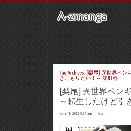
Tag Archives:
[梨尾] 異世界ペ
きこもりたい！～ 第01巻
[梨尾] 異世界ペ
～転生したけど引き
June 18, 2026 9:27 am
⋅
A-z