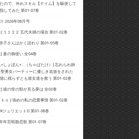
たので、外れスキル【テイム】を駆使して
してみた 第01-07巻
 2026年08月号
] １１２２ 五代夫婦の場合 第01-02巻
 赤子さんはかく語れり 第01-05巻
] 蒼の御使い 全04巻
ん×しょぼん×∴（ちゃばたけ）] 忘れられ師
 聖勇女パーティーに優しき追放をされた
憶に残らずとも彼女達を救う 第01-02巻
貴] 彼の世の獣が見る夢は 全03巻
ｋｏ ] 強めの私の恋愛事情 第01-02巻
 WジュリエットII 第01-08巻
 年年百暗殺恋歌 第01-07巻