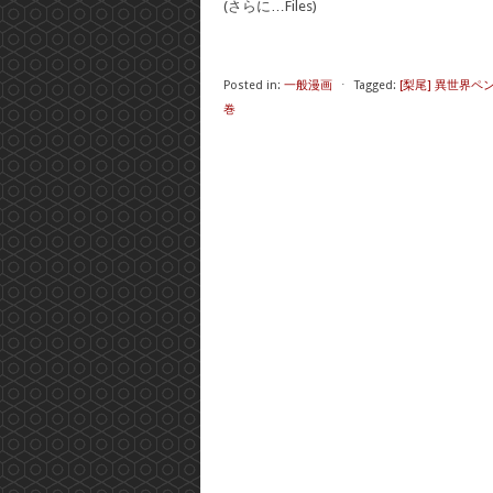
(さらに…Files)
Posted in:
一般漫画
⋅
Tagged:
[梨尾] 異世界
巻