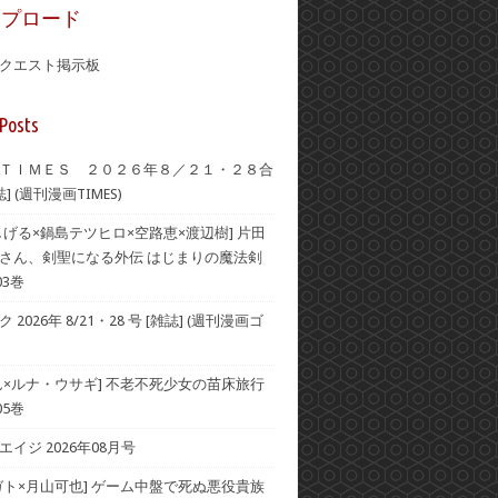
ップロード
クエスト掲示板
Posts
ＴＩＭＥＳ ２０２６年８／２１・２８合
] (週刊漫画TIMES)
しげる×鍋島テツヒロ×空路恵×渡辺樹] 片田
さん、剣聖になる外伝 はじまりの魔法剣
03巻
2026年 8/21・28 号 [雑誌] (週刊漫画ゴ
ん×ルナ・ウサギ] 不老不死少女の苗床旅行
05巻
イジ 2026年08月号
ガト×月山可也] ゲーム中盤で死ぬ悪役貴族