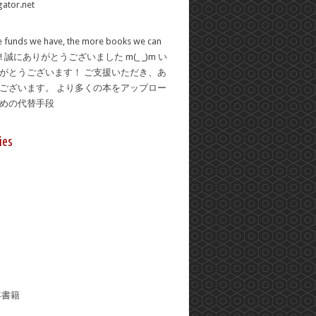
 funds we have, the more books we can
se! 誠にありがとうございました m(_ _)m い
がとうございます！ ご支援いただき、あ
ございます。 より多くの本をアップロー
ための代替手段
ies
年書籍