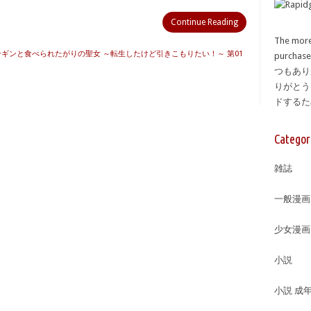
Continue Reading
The more
ペンギンと食べられたがりの聖女 ～転生したけど引きこもりたい！～ 第01
purcha
つもあり
りがとう
ドする
Categor
雑誌
一般漫画
少女漫画
小説
小説 成