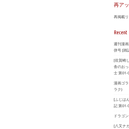
再ア
再掲載リ
Recent 
週刊漫画
併号 [雑誌
[佐賀崎
舎のおっ
士 第01-
漫画ゴラク 
ラク)
[ふじは
記 第01-
ドラゴンエ
[八又ナ