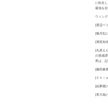
に転生し
最強を目指
ウィングス
[渡辺ペコ
[魅月乱]
[潮見知佳
[丸原え
の英雄譚
男は、記
[藤田麻
[Ｃｈｉｅ
[絵夢羅]
[草川為]