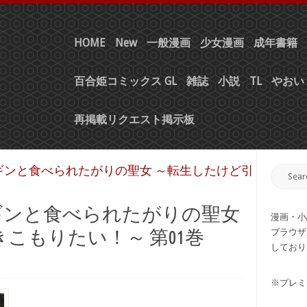
HOME
New
一般漫画
少女漫画
成年書籍
百合姫コミックス GL
雑誌
小説
TL
やおい 
再掲載リクエスト掲示板
ンギンと食べられたがりの聖女 ～転生したけど引
ンギンと食べられたがりの聖女
漫画・小
こもりたい！～ 第01巻
ブラウザ
しており
※プレミ