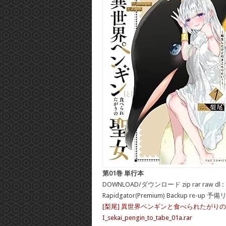
第01巻 単行本
DOWNLOAD/ダウンロード zip rar raw dl :
Rapidgator(Premium) Backup re-up 予
[梨尾] 異世界ペンギンと食べられたがりの
I_sekai_pengin_to_tabe_01a.rar