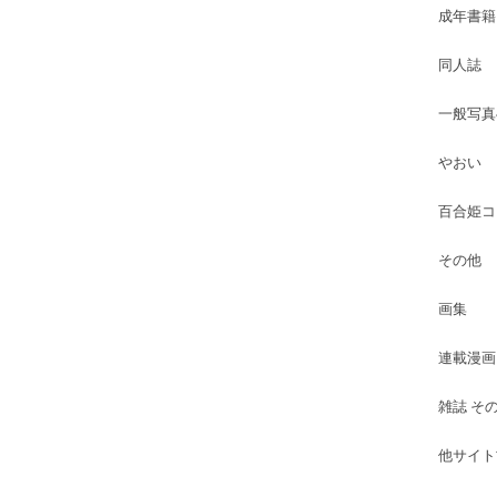
成年書籍
同人誌
一般写真
やおい
百合姫コ
その他
画集
連載漫画
雑誌 そ
他サイト古