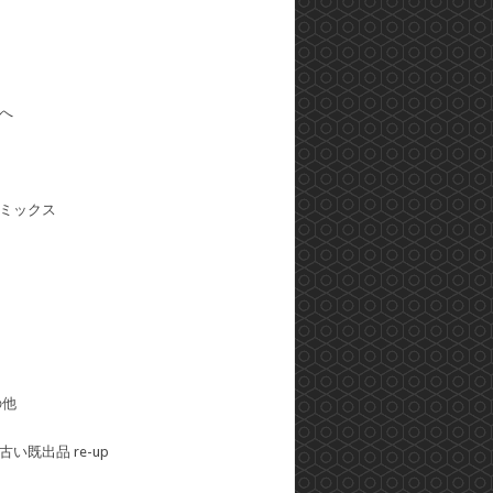
へ
ミックス
の他
い既出品 re-up