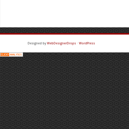
Designed by
WebDesignerDrops
⋅
WordPress