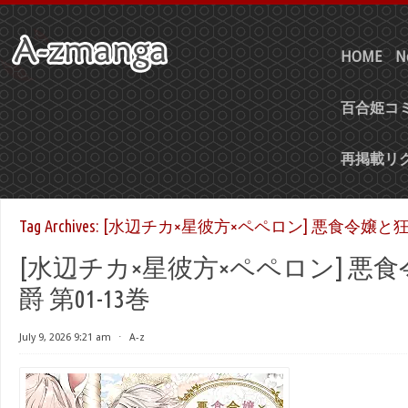
HOME
N
百合姫コミ
再掲載リ
Tag Archives:
[水辺チカ×星彼方×ペペロン] 悪食令嬢と狂
[水辺チカ×星彼方×ペペロン] 悪
爵 第01-13巻
July 9, 2026 9:21 am
⋅
A-z