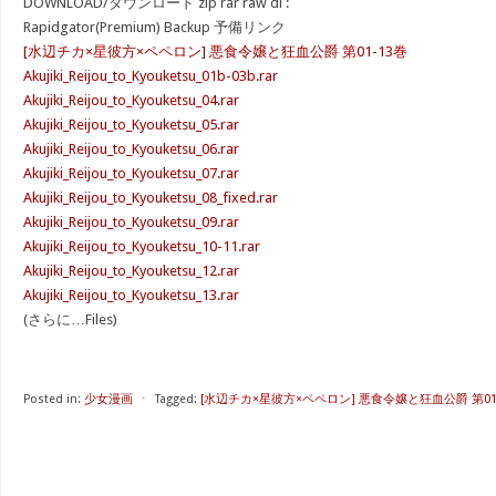
DOWNLOAD/ダウンロード zip rar raw dl :
Rapidgator(Premium) Backup 予備リンク
[水辺チカ×星彼方×ペペロン] 悪食令嬢と狂血公爵 第01-13巻
Akujiki_Reijou_to_Kyouketsu_01b-03b.rar
Akujiki_Reijou_to_Kyouketsu_04.rar
Akujiki_Reijou_to_Kyouketsu_05.rar
Akujiki_Reijou_to_Kyouketsu_06.rar
Akujiki_Reijou_to_Kyouketsu_07.rar
Akujiki_Reijou_to_Kyouketsu_08_fixed.rar
Akujiki_Reijou_to_Kyouketsu_09.rar
Akujiki_Reijou_to_Kyouketsu_10-11.rar
Akujiki_Reijou_to_Kyouketsu_12.rar
Akujiki_Reijou_to_Kyouketsu_13.rar
(さらに…Files)
Posted in:
少女漫画
⋅
Tagged:
[水辺チカ×星彼方×ペペロン] 悪食令嬢と狂血公爵 第0