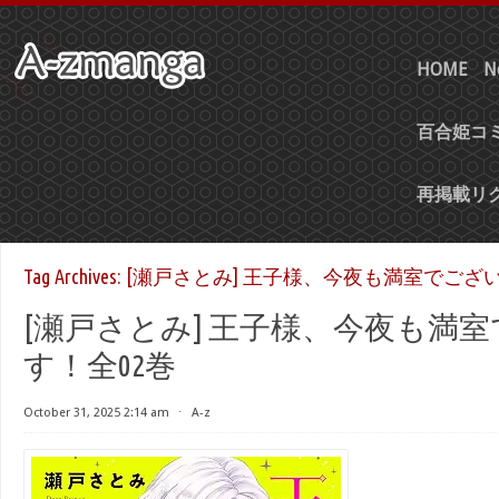
HOME
N
百合姫コミ
再掲載リ
Tag Archives:
[瀬戸さとみ] 王子様、今夜も満室でござい
[瀬戸さとみ] 王子様、今夜も満
す！全02巻
October 31, 2025 2:14 am
⋅
A-z