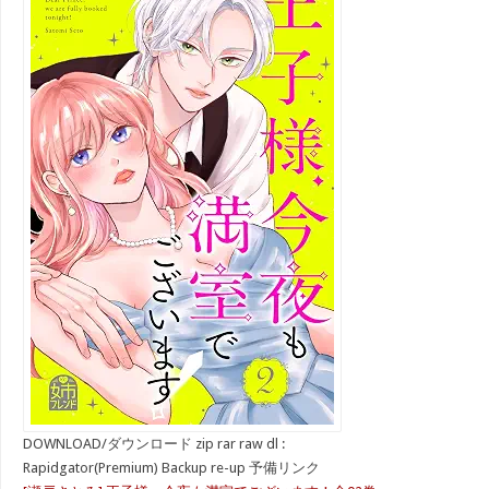
DOWNLOAD/ダウンロード zip rar raw dl :
Rapidgator(Premium) Backup re-up 予備リンク