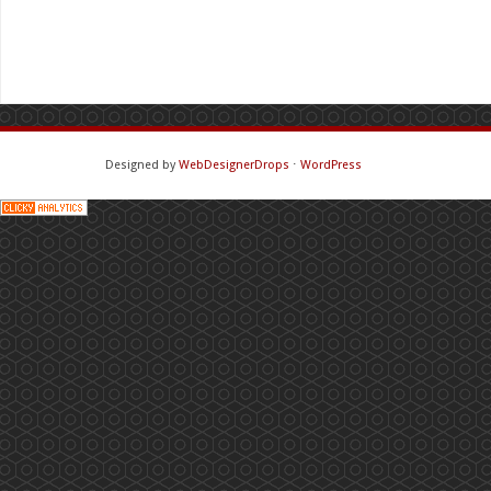
Designed by
WebDesignerDrops
⋅
WordPress