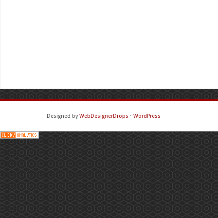
Designed by
WebDesignerDrops
⋅
WordPress