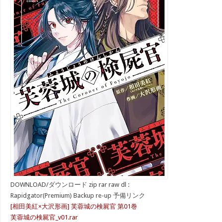
DOWNLOAD/ダウンロード zip rar raw dl :
Rapidgator(Premium) Backup re-up 予備リンク
[相田美紅×大沢形画] 芙蓉城の検屍官 第01巻
芙蓉城の検屍官_v01.rar