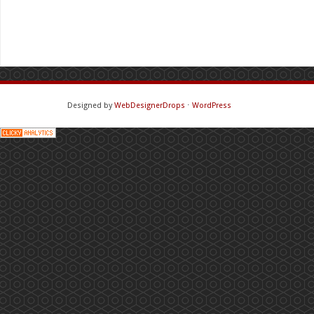
Designed by
WebDesignerDrops
⋅
WordPress