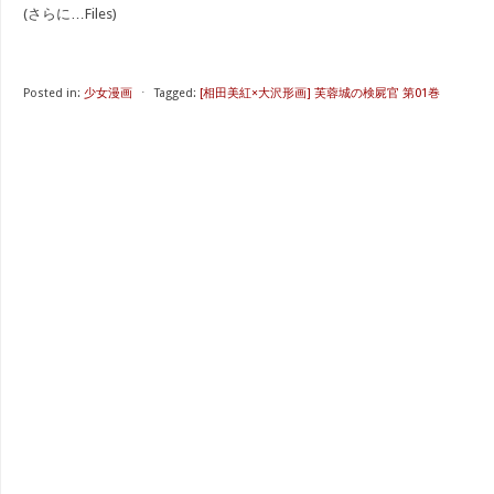
(さらに…Files)
Posted in:
少女漫画
⋅
Tagged:
[相田美紅×大沢形画] 芙蓉城の検屍官 第01巻