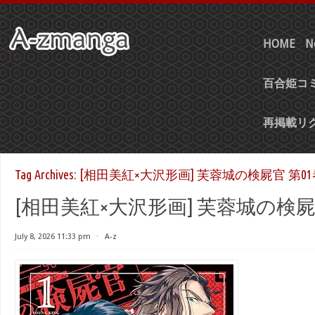
HOME
N
百合姫コミ
再掲載リ
Tag Archives:
[相田美紅×大沢形画] 芙蓉城の検屍官 第01
[相田美紅×大沢形画] 芙蓉城の検屍
July 8, 2026 11:33 pm
⋅
A-z