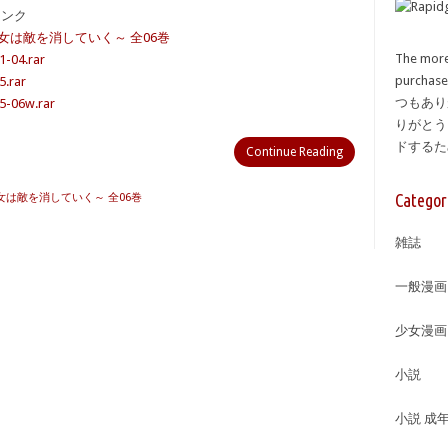
備リンク
彼女は敵を消していく～ 全06巻
The more
4.rar
purcha
rar
つもあり
6w.rar
りがとう
ドする
Continue Reading
Categor
女は敵を消していく～ 全06巻
雑誌
一般漫画
少女漫画
小説
小説 成