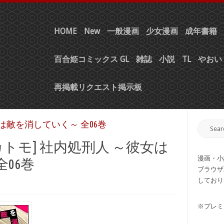
HOME
New
一般漫画
少女漫画
成年書籍
百合姫コミックス GL
雑誌
小説
TL
やおい 
再掲載リクエスト掲示板
は敵を消していく～ 全06巻
トモ] 社内処刑人 ～彼女は
漫画・小
06巻
ブラウザ
しており
※プレミ