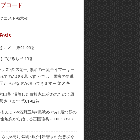
ップロード
クエスト掲示板
Posts
] ナメ。 第01-06巻
] でびるち 全15巻
ーラズ×鈴木竜一] 無名の三流テイマーは王
れでのんびり暮らす ～でも、国家の要職
子たちがなぜか頼ってきます～ 第01巻
×六山葵] 没落した貴族家に拾われたので恩
させます 第01-02巻
ゃもんじゃ×浅野五時×長浜めぐみ] 最北領の
借金地獄から始まる富国強兵～THE COMIC
 まさお×烏丸 紫明×眠介] 断罪された悪役令