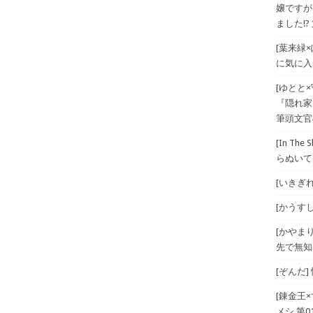
嬢ですが
ました!? 
[葉来緑
に気に入
[ゆとと
『隠れ家
筆頭文官
[In T
らぬいて
[いきぎれ
[かうすしあ
[かやま
先で無知
[ぞんだ
[錬金王
メシ 第01