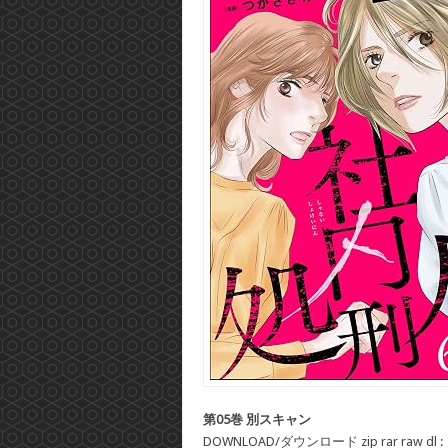
第05巻 別スキャン
DOWNLOAD/ダウンロード zip rar raw dl :