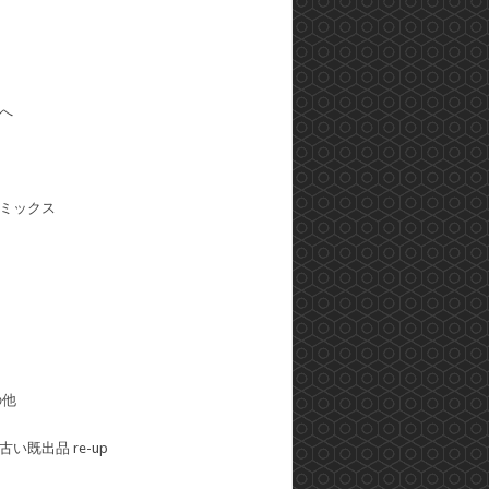
へ
ミックス
の他
い既出品 re-up