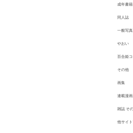
成年書籍
同人誌
一般写真
やおい
百合姫コ
その他
画集
連載漫画
雑誌 そ
他サイト古