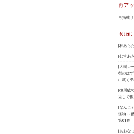
再ア
再掲載リ
Recent 
[林あらた
[むすあき
[大樹レ
都のはず
に就く弟
[撫川紘
返しで復興
[なんじ
怪物 ～
第01巻
[あおな