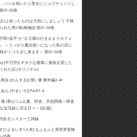
、パンを焼いたら聖女にジョブチェンジし
第01-03巻
×ぽん] 拾ったものは大切にしましょう 子狼
られた男の転移物語 第01-03巻
×守雨×染平 かつ] 王都の行き止まりカフェ
』 ～うっかり魔法使いになった私の店に
様がくつろぎに来ます～ 第01-03巻
he Sky (中乃空)] オタクな後輩に漫画を貸した
くれた話 (オリジナル)
商会 (れんする)] 償い妻 番外編2-4+
ん (やまいそ)] Pack1-4
り屋 (香山リム)] 夏、田舎、共犯関係～帰省
な従兄妹に沼る日々～ [DL版]
] 性欲モンスター三姉妹
×すひよるいす×人米] もふもふと異世界冒険
-05巻