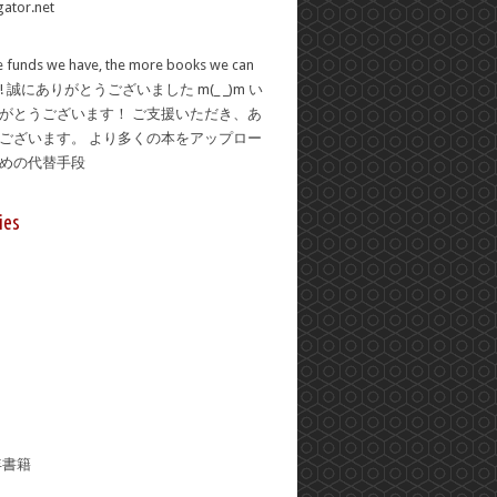
 funds we have, the more books we can
se! 誠にありがとうございました m(_ _)m い
がとうございます！ ご支援いただき、あ
ございます。 より多くの本をアップロー
ための代替手段
ies
年書籍