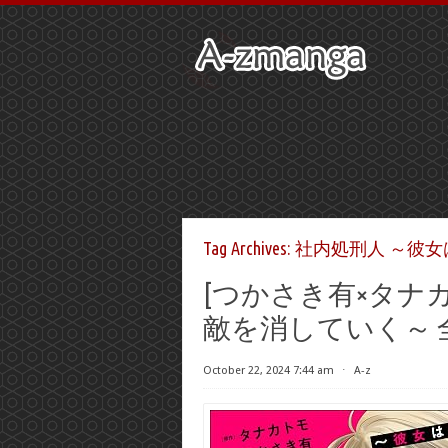
Tag Archives:
社内処刑人 ～彼女
[つかさき有×タナカ
敵を消していく～ 全
October 22, 2024 7:44 am
⋅
A-z