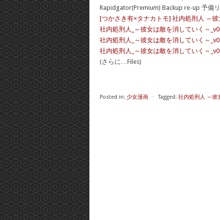
Rapidgator(Premium) Backup re-up 予
[つかさき有×タナカトモ] 社内処刑人 ～
社内処刑人_～彼女は敵を消していく～_v01-0
社内処刑人_～彼女は敵を消していく～_v05.
社内処刑人_～彼女は敵を消していく～_v05-0
(さらに…Files)
Posted in:
少女漫画
⋅
Tagged:
社内処刑人 ～彼