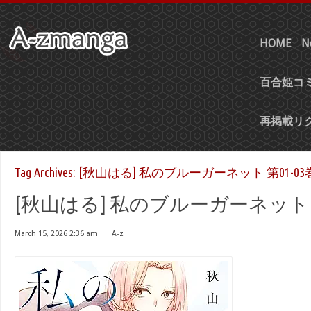
HOME
N
百合姫コミ
再掲載リ
Tag Archives:
[秋山はる] 私のブルーガーネット 第01-03
[秋山はる] 私のブルーガーネット 第
March 15, 2026 2:36 am
⋅
A-z