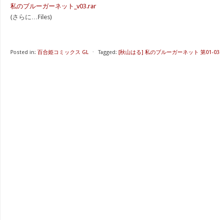
私のブルーガーネット_v03.rar
(さらに…Files)
Posted in:
百合姫コミックス GL
⋅
Tagged:
[秋山はる] 私のブルーガーネット 第01-0