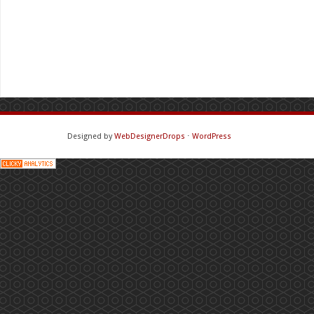
Designed by
WebDesignerDrops
⋅
WordPress