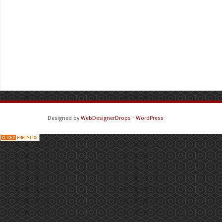
Designed by
WebDesignerDrops
⋅
WordPress