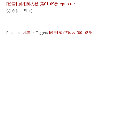
[粉雪]_魔術師の杖_第01-09巻_epub.rar
(さらに…Files)
Posted in:
小説
⋅
Tagged:
[粉雪] 魔術師の杖 第01-03巻