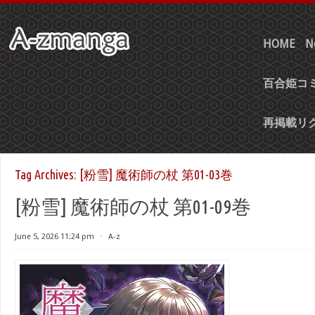
HOME
N
百合姫コミ
再掲載リ
Tag Archives:
[粉雪] 魔術師の杖 第01-03巻
[粉雪] 魔術師の杖 第01-09巻
June 5, 2026 11:24 pm
⋅
A-z