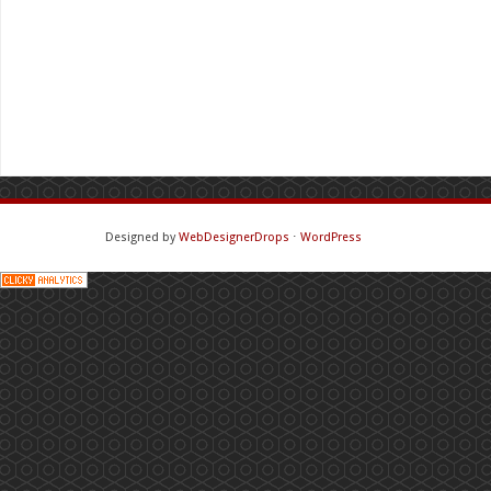
Designed by
WebDesignerDrops
⋅
WordPress