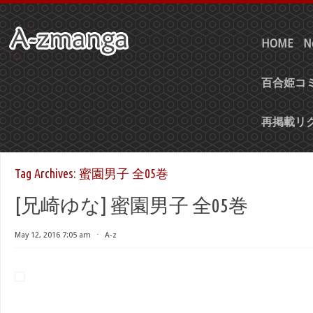
HOME
N
百合姫コミ
再掲載リ
Tag Archives:
蜜園男子 全05巻
[兄崎ゆな] 蜜園男子 全05巻
May 12, 2016 7:05 am
⋅
A-z