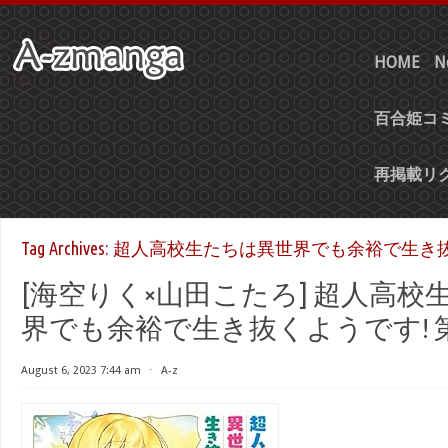
HOME
N
百合姫コミ
再掲載リ
Tag Archives:
超人高校生たちは異世界でも余裕で生き抜
[海空りく×山田こたろ] 超人高校
界でも余裕で生き抜くようです! 第0
August 6, 2023 7:44 am
⋅
A-z