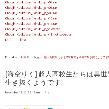
Choujin_Koukousei_Ikinuku_jp_v07.rar
Choujin_Koukousei_Ikinuku_jp_v08.rar
Choujin_Koukousei_Ikinuku_jp_v09.rar
Choujin_Koukousei_Ikinuku_jp_v10.rar
Choujin_Koukousei_Ikinuku_jp_v11.rar
Choujin_Koukousei_Ikinuku_jp_v12w.rar
Choujin_Koukousei_Ikinuku_jp_v13_not_cover.rar
(さらに…Files)
Posted in:
一般漫画
⋅
Tagged:
超人高校生たちは異世界でも余裕で生き抜くようです!
[海空りく] 超人高校生たちは異
生き抜くようです!
November 16, 2015 3:15 am
⋅
A-z