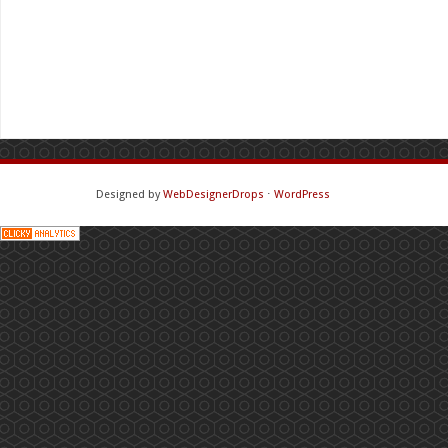
Designed by
WebDesignerDrops
⋅
WordPress