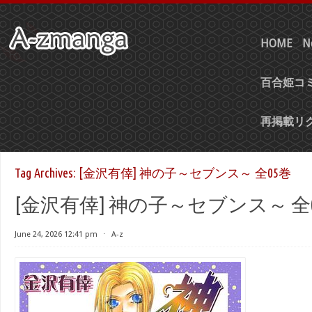
HOME
N
百合姫コミ
再掲載リ
Tag Archives:
[金沢有倖] 神の子～セブンス～ 全05巻
[金沢有倖] 神の子～セブンス～ 全
June 24, 2026 12:41 pm
⋅
A-z