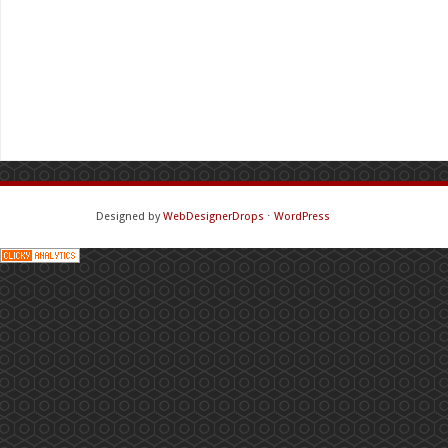
Designed by
WebDesignerDrops
⋅
WordPress