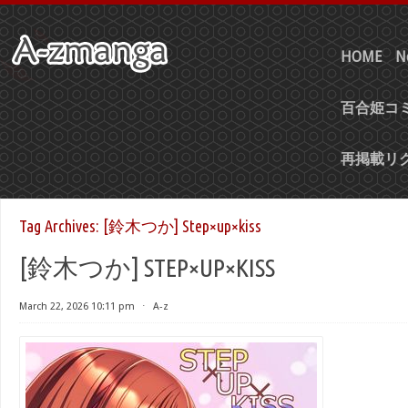
HOME
N
百合姫コミ
再掲載リ
Tag Archives:
[鈴木つか] Step×up×kiss
[鈴木つか] STEP×UP×KISS
March 22, 2026 10:11 pm
⋅
A-z