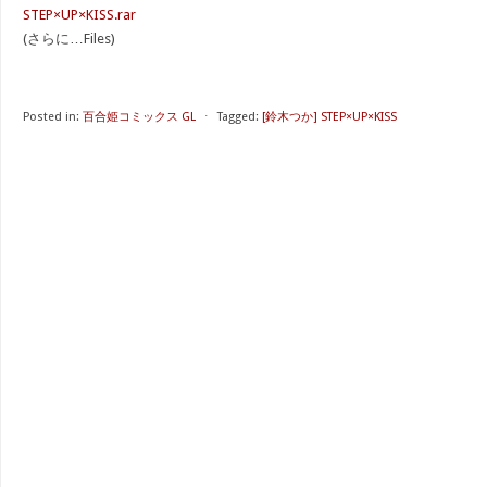
STEP×UP×KISS.rar
(さらに…Files)
Posted in:
百合姫コミックス GL
⋅
Tagged:
[鈴木つか] STEP×UP×KISS