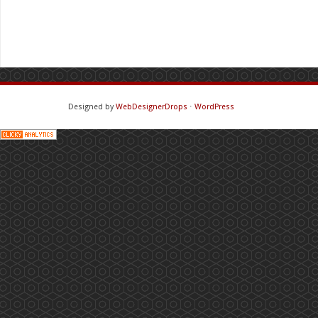
Designed by
WebDesignerDrops
⋅
WordPress