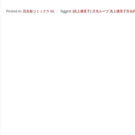
Posted in:
百合姫コミックス GL
⋅
Tagged:
[高上優里子] 月光ループ 高上優里子百