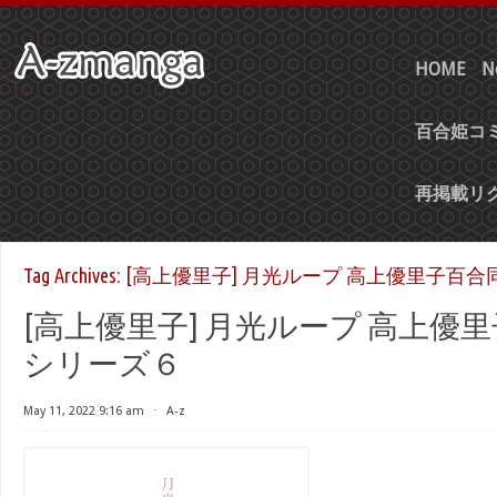
HOME
N
百合姫コミ
再掲載リ
Tag Archives:
[高上優里子] 月光ループ 高上優里子百
[高上優里子] 月光ループ 高上優
シリーズ６
May 11, 2022 9:16 am
⋅
A-z