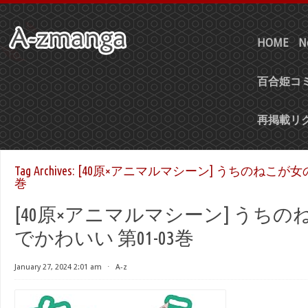
HOME
N
百合姫コミ
再掲載リ
Tag Archives:
[40原×アニマルマシーン] うちのねこが女の
巻
[40原×アニマルマシーン] うち
でかわいい 第01-03巻
January 27, 2024 2:01 am
⋅
A-z