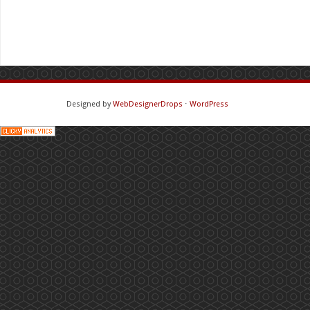
Designed by
WebDesignerDrops
⋅
WordPress