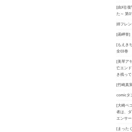
[由刈]
た～ 第0
姉フレンド
[函岬誉]
[もえき
全03巻
[美琴ア
亡エンド
き残ってや
[竹崎真実
comicタン
[大崎ペ
者は、ダ
エンサー
[まったく