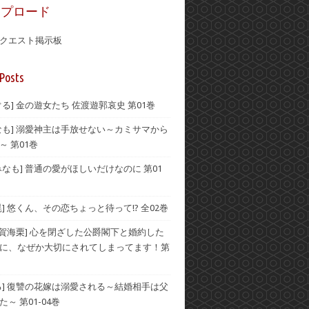
ップロード
クエスト掲示板
Posts
ぐる] 金の遊女たち 佐渡遊郭哀史 第01巻
なも] 溺愛神主は手放せない～カミサマから
～ 第01巻
みなも] 普通の愛がほしいだけなのに 第01
晃] 悠くん、その恋ちょっと待って!? 全02巻
伊賀海栗] 心を閉ざした公爵閣下と婚約した
に、なぜか大切にされてしまってます！第
る] 復讐の花嫁は溺愛される～結婚相手は父
～ 第01-04巻