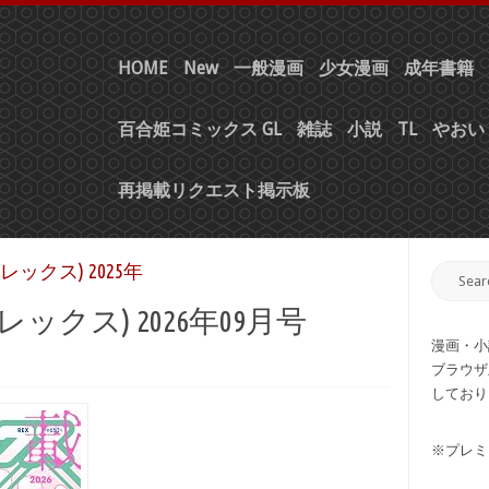
HOME
New
一般漫画
少女漫画
成年書籍
百合姫コミックス GL
雑誌
小説
TL
やおい 
再掲載リクエスト掲示板
ク レックス) 2025年
ク レックス) 2026年09月号
漫画・小
ブラウザ
しており
※プレミ