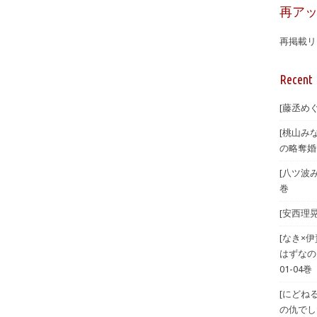
再ア
再掲載リ
Recent 
[藤丞め
[桃山み
の略奪婚
[八ツ波
巻
[安西理
[なき×
はずなの
01-04巻
[にどね
の仇でした