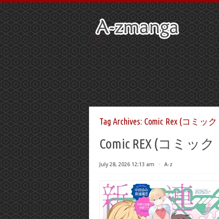
Tag Archives:
Comic Rex (コミッ
Comic REX (コミッ
July 28, 2026 12:13 am
⋅
A-z