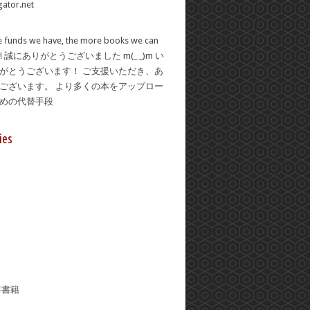
 funds we have, the more books we can
se! 誠にありがとうございました m(_ _)m い
がとうございます！ ご支援いただき、あ
ございます。 より多くの本をアップロー
ための代替手段
ies
年書籍