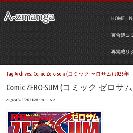
HOME
N
百合姫コミ
再掲載リ
Tag Archives:
Comic Zero-sum (コミック ゼロサム) 2026年
Comic ZERO-SUM (コミック ゼロサム
August 3, 2026 11:20 pm
⋅
A-z