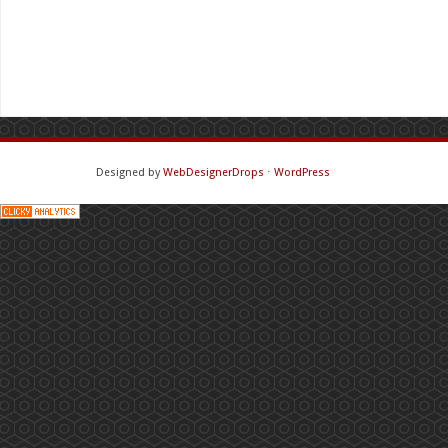
Designed by
WebDesignerDrops
⋅
WordPress