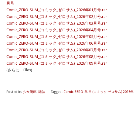
月号
Comic_ZERO-SUM_(コミック_ゼロサム)_2026年01月号.rar
Comic_ZERO-SUM_(コミック_ゼロサム)_2026年02月号.rar
Comic_ZERO-SUM_(コミック_ゼロサム)_2026年03月号.rar
Comic_ZERO-SUM_(コミック_ゼロサム)_2026年04月号.rar
Comic_ZERO-SUM_(コミック_ゼロサム)_2026年05月号.rar
Comic_ZERO-SUM_(コミック_ゼロサム)_2026年06月号.rar
Comic_ZERO-SUM_(コミック_ゼロサム)_2026年07月号.rar
Comic_ZERO-SUM_(コミック_ゼロサム)_2026年08月号.rar
Comic_ZERO-SUM_(コミック_ゼロサム)_2026年09月号.rar
(さらに…Files)
Posted in:
少女漫画
,
雑誌
⋅
Tagged:
Comic ZERO-SUM (コミック ゼロサム) 2026年